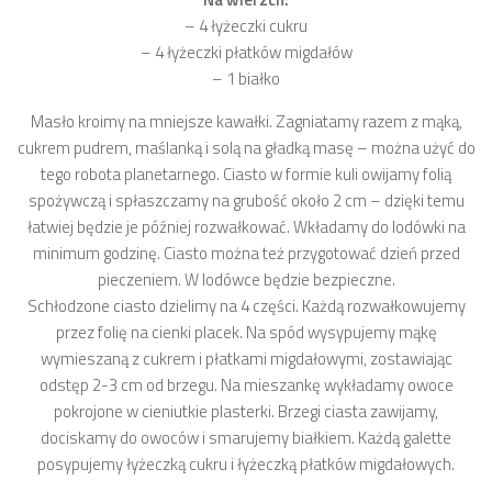
– 4 łyżeczki cukru
– 4 łyżeczki płatków migdałów
– 1 białko
Masło kroimy na mniejsze kawałki. Zagniatamy razem z mąką,
cukrem pudrem, maślanką i solą na gładką masę – można użyć do
tego robota planetarnego. Ciasto w formie kuli owijamy folią
spożywczą i spłaszczamy na grubość około 2 cm – dzięki temu
łatwiej będzie je później rozwałkować. Wkładamy do lodówki na
minimum godzinę. Ciasto można też przygotować dzień przed
pieczeniem. W lodówce będzie bezpieczne.
Schłodzone ciasto dzielimy na 4 części. Każdą rozwałkowujemy
przez folię na cienki placek. Na spód wysypujemy mąkę
wymieszaną z cukrem i płatkami migdałowymi, zostawiając
odstęp 2-3 cm od brzegu. Na mieszankę wykładamy owoce
pokrojone w cieniutkie plasterki. Brzegi ciasta zawijamy,
dociskamy do owoców i smarujemy białkiem. Każdą galette
posypujemy łyżeczką cukru i łyżeczką płatków migdałowych.