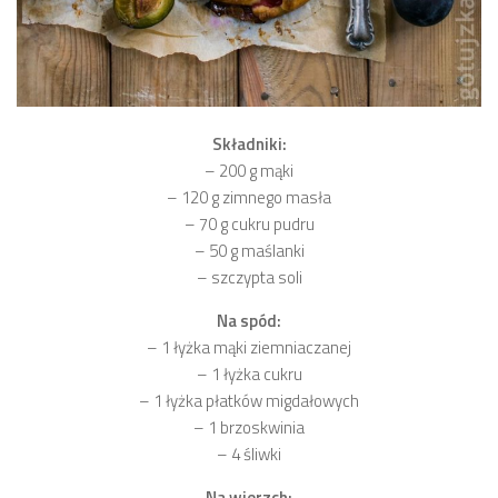
Składniki:
– 200 g mąki
– 120 g zimnego masła
– 70 g cukru pudru
– 50 g maślanki
– szczypta soli
Na spód:
– 1 łyżka mąki ziemniaczanej
– 1 łyżka cukru
– 1 łyżka płatków migdałowych
– 1 brzoskwinia
– 4 śliwki
Na wierzch: