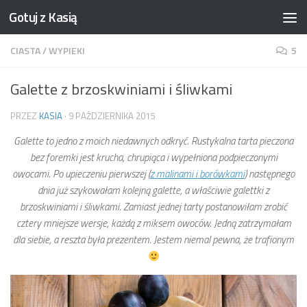
Gotuj z Kasią
Skip to content
CIASTA
/
WYPIEKI
5
Galette z brzoskwiniami i śliwkami
PRZEZ
KASIA
·
9 PAŹDZIERNIKA 2015
Galette to jedno z moich niedawnych odkryć. Rustykalna tarta pieczona
bez foremki jest krucha, chrupiąca i wypełniona podpieczonymi
owocami. Po upieczeniu pierwszej (
z malinami i borówkami
) następnego
dnia już szykowałam kolejną galette, a właściwie galettki z
brzoskwiniami i śliwkami. Zamiast jednej tarty postanowiłam zrobić
cztery mniejsze wersje, każdą z miksem owoców. Jedną zatrzymałam
dla siebie, a reszta była prezentem. Jestem niemal pewna, że trafionym