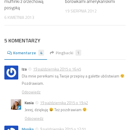
muffinki z orzechową
borówkami amerykańskimi
posypką
19 SIERPNIA 2012
6 KWIETNIA 2013
5 KOMENTARZY
Komentarze
4
Pingbacki
1
Iza
19 października 2015 o 16:45
Dla mnie perełkami są Twoje przepisy a galette ubóstwiam
Pozdrawiam.
Odpowiedz
Kasia
19 października 2015 o 19:42
Jeeej, dziękuję
Też pozdrawiam
Odpowiedz
Monika
9 października 2015 o 12:51