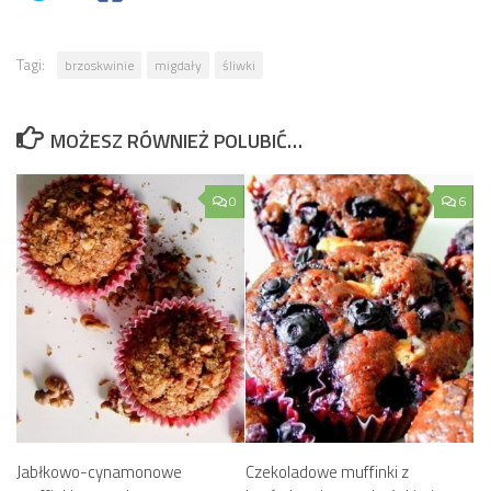
Tagi:
brzoskwinie
migdały
śliwki
MOŻESZ RÓWNIEŻ POLUBIĆ…
0
6
Jabłkowo-cynamonowe
Czekoladowe muffinki z