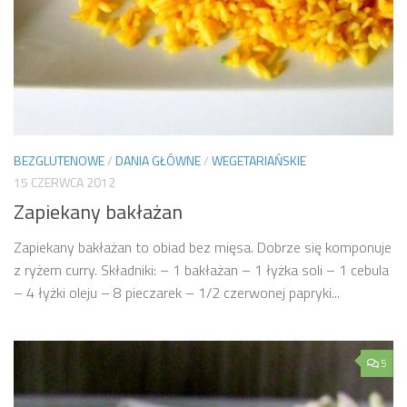
BEZGLUTENOWE
/
DANIA GŁÓWNE
/
WEGETARIAŃSKIE
15 CZERWCA 2012
Zapiekany bakłażan
Zapiekany bakłażan to obiad bez mięsa. Dobrze się komponuje
z ryżem curry. Składniki: – 1 bakłażan – 1 łyżka soli – 1 cebula
– 4 łyżki oleju – 8 pieczarek – 1/2 czerwonej papryki...
5