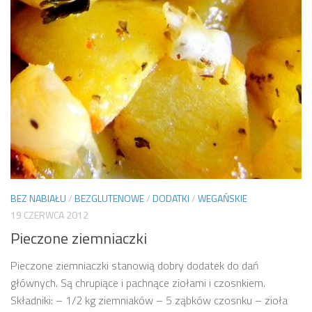
BEZ NABIAŁU
/
BEZGLUTENOWE
/
DODATKI
/
WEGAŃSKIE
19 CZERWCA 2012
Pieczone ziemniaczki
Pieczone ziemniaczki stanowią dobry dodatek do dań
głównych. Są chrupiące i pachnące ziołami i czosnkiem.
Składniki: – 1/2 kg ziemniaków – 5 ząbków czosnku – zioła