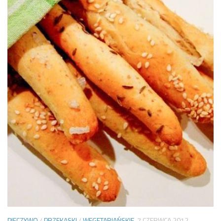
PIECZYWO
/
PRZEKĄSKI
/
WEGETARIAŃSKIE
7 CZERWCA 2012