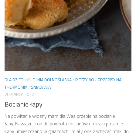
DLA DZIECI
/
KUCHNIA DOLNOŚLĄSKA
/
PIECZYWO
/
PRZEPISY NA
THERMOMIX
/
ŚNIADANIA
20 MARCA 2022
Bocianie łapy
Na powitanie wiosny mam dla Was przepis na bocianie
łapy. Nawiązuje on do powrotu bocianów do kraju po zimie.
Łapy umieszczano w gniazdach i miały one zachęcać ptaki do