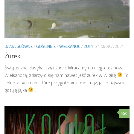
DANIA GŁÓWNE
/
GOŚCINNIE
/
WIELKANOC
/
ZUPY
31 MARCA 2021
Żurek
Świąteczna klasyka, czyli żurek. Wracamy do niego też poza
Wielkanocą, zdarzyło się nam nawet jeść żurek w Wigilię
To
jedno z tych dań, które przygotowuje mój mąż, ja co najwyżej
gotuję jajka
...
0