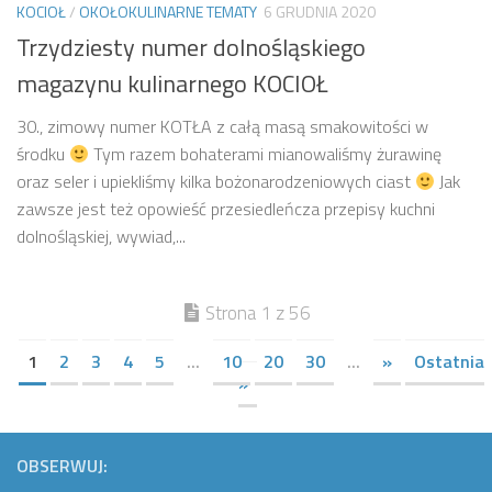
KOCIOŁ
/
OKOŁOKULINARNE TEMATY
6 GRUDNIA 2020
Trzydziesty numer dolnośląskiego
magazynu kulinarnego KOCIOŁ
30., zimowy numer KOTŁA z całą masą smakowitości w
środku
Tym razem bohaterami mianowaliśmy żurawinę
oraz seler i upiekliśmy kilka bożonarodzeniowych ciast
Jak
zawsze jest też opowieść przesiedleńcza przepisy kuchni
dolnośląskiej, wywiad,...
Strona 1 z 56
1
2
3
4
5
...
10
20
30
...
»
Ostatnia
»
OBSERWUJ: