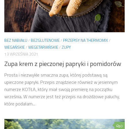
BEZ NABIAŁU
/
BEZGLUTENOWE
/
PRZEPISY NA THERMOMIX
/
WEGAŃSKIE
/
WEGETARIAŃSKIE
/
ZUPY
13 WRZEŚNIA 2021
Zupa krem z pieczonej papryki i pomidorów
Prosta i niezwykle smaczna zupa, której podstawą są
upieczone papryki. Przepis znajdziecie również w jesiennym
numerze KOTŁA, który miał swoją premierę na początku
września. W numerze jest też przepis na drożdżowe paluchy,
które podałam...
0