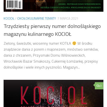
KOCIOŁ
/
OKOŁOKULINARNE TEMATY
7 MARCA 2021
Trzydziesty pierwszy numer dolnośląskiego
magazynu kulinarnego KOCIOŁ
Zielony, świeżutki, wiosenny numer KOTŁA
W środku
znajdziecie dania z porem i majonezem, mnóstwo serników,
dania z chrzanem, Przysmaki Domu Wiśniowieckich,
Wrocławski Bazar Smakoszy, Cukiernię Łomżankę, przepisy
dolnośląskie i wiele innych pyszności. Magazyn...
0