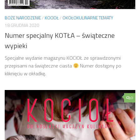
BOŻE NARODZENIE
/
KOCIOŁ
/
OKOŁOKULINARNE TEMATY
18 GRUDNIA 2020
Numer specjalny KOTŁA – świąteczne
wypieki
Specjalne wydanie magazynu KOCIOŁ ze sprawdzonymi
przepisami na świąteczne ciasta
Numer dostępny po
kliknięciu w okładkę.
0