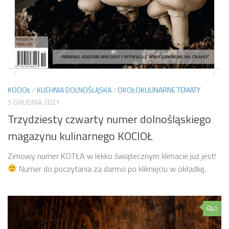
KOCIOŁ
/
KUCHNIA DOLNOŚLĄSKA
/
OKOŁOKULINARNE TEMATY
5 GRUDNIA 2021
Trzydziesty czwarty numer dolnośląskiego
magazynu kulinarnego KOCIOŁ
Zimowy numer KOTŁA w lekko świątecznym klimacie już jest!
Numer do poczytania za darmo po kliknięciu w okładkę.
0