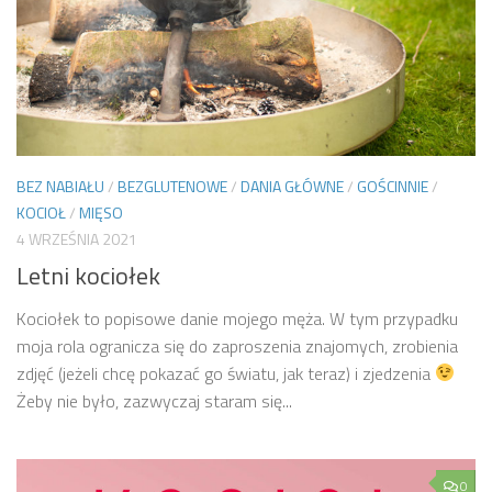
BEZ NABIAŁU
/
BEZGLUTENOWE
/
DANIA GŁÓWNE
/
GOŚCINNIE
/
KOCIOŁ
/
MIĘSO
4 WRZEŚNIA 2021
Letni kociołek
Kociołek to popisowe danie mojego męża. W tym przypadku
moja rola ogranicza się do zaproszenia znajomych, zrobienia
zdjęć (jeżeli chcę pokazać go światu, jak teraz) i zjedzenia
Żeby nie było, zazwyczaj staram się...
0