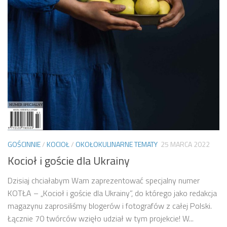
GOŚCINNIE
/
KOCIOŁ
/
OKOŁOKULINARNE TEMATY
25 MARCA 2022
Kocioł i goście dla Ukrainy
Dzisiaj chciałabym Wam zaprezentować specjalny numer
KOTŁA – „Kocioł i goście dla Ukrainy”, do którego jako redakcja
magazynu zaprosiliśmy blogerów i fotografów z całej Polski.
Łącznie 70 twórców wzięło udział w tym projekcie! W...