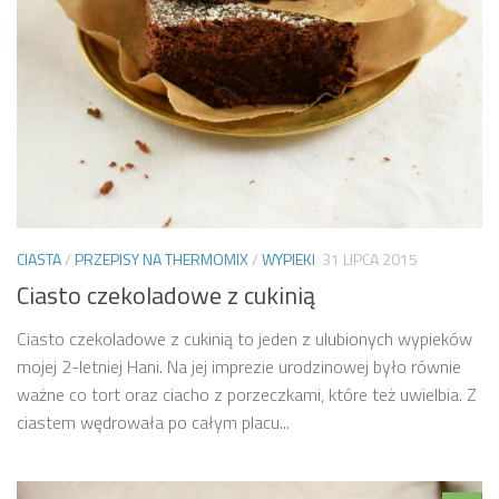
CIASTA
/
PRZEPISY NA THERMOMIX
/
WYPIEKI
31 LIPCA 2015
Ciasto czekoladowe z cukinią
Ciasto czekoladowe z cukinią to jeden z ulubionych wypieków
mojej 2-letniej Hani. Na jej imprezie urodzinowej było równie
ważne co tort oraz ciacho z porzeczkami, które też uwielbia. Z
ciastem wędrowała po całym placu...