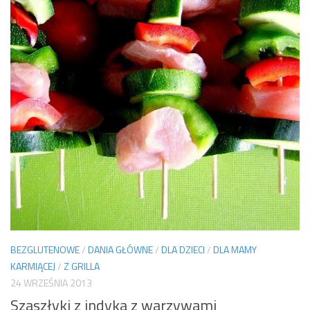
BEZGLUTENOWE
/
DANIA GŁÓWNE
/
DLA DZIECI
/
DLA MAMY
KARMIĄCEJ
/
Z GRILLA
24 WRZEŚNIA 2013
Szaszłyki z indyka z warzywami