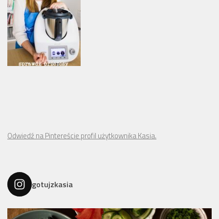
Odwiedź na Pintereście profil użytkownika Kasia.
gotujzkasia