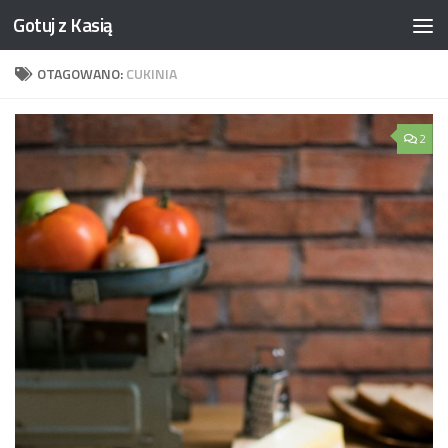
Gotuj z Kasią
Skip to content
OTAGOWANO:
CUKINIA
2