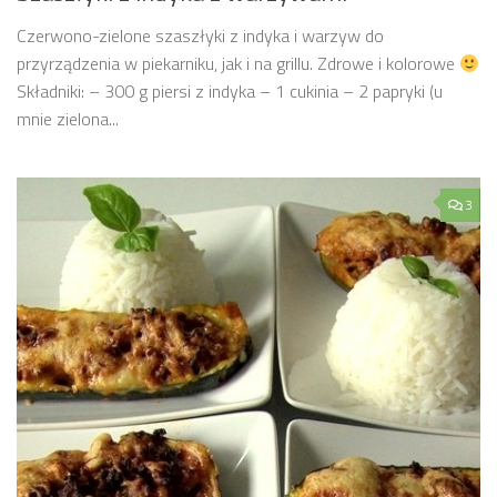
Czerwono-zielone szaszłyki z indyka i warzyw do
przyrządzenia w piekarniku, jak i na grillu. Zdrowe i kolorowe
Składniki: – 300 g piersi z indyka – 1 cukinia – 2 papryki (u
mnie zielona...
3