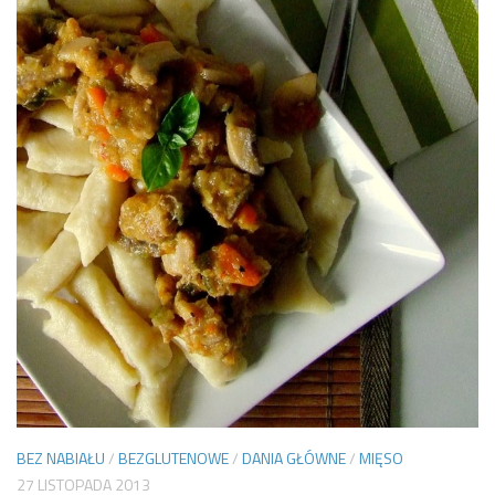
BEZ NABIAŁU
/
BEZGLUTENOWE
/
DANIA GŁÓWNE
/
MIĘSO
27 LISTOPADA 2013