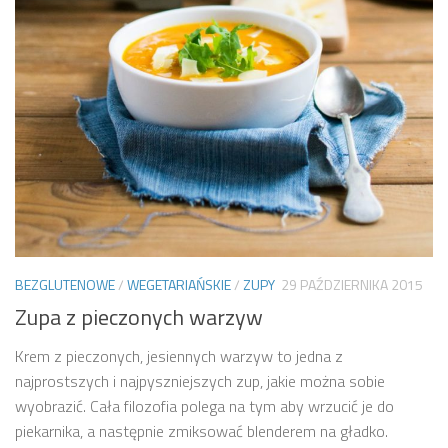
BEZGLUTENOWE
/
WEGETARIAŃSKIE
/
ZUPY
29 PAŹDZIERNIKA 2015
Zupa z pieczonych warzyw
Krem z pieczonych, jesiennych warzyw to jedna z
najprostszych i najpyszniejszych zup, jakie można sobie
wyobrazić. Cała filozofia polega na tym aby wrzucić je do
piekarnika, a następnie zmiksować blenderem na gładko.