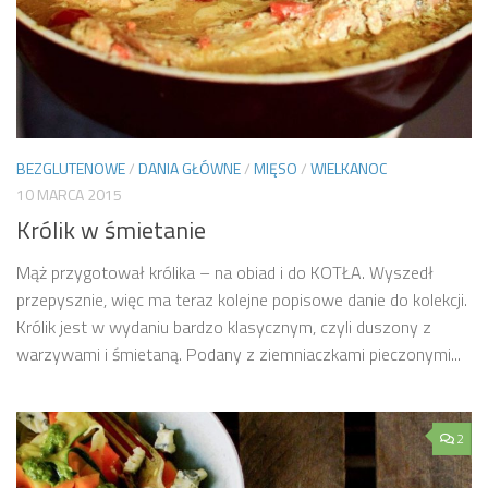
BEZGLUTENOWE
/
DANIA GŁÓWNE
/
MIĘSO
/
WIELKANOC
10 MARCA 2015
Królik w śmietanie
Mąż przygotował królika – na obiad i do KOTŁA. Wyszedł
przepysznie, więc ma teraz kolejne popisowe danie do kolekcji.
Królik jest w wydaniu bardzo klasycznym, czyli duszony z
warzywami i śmietaną. Podany z ziemniaczkami pieczonymi...
2