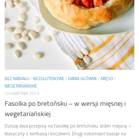
BEZ NABIAŁU
/
BEZGLUTENOWE
/
DANIA GŁÓWNE
/
MIĘSO
/
WEGETARIAŃSKIE
10 KWIETNIA 2013
Fasolka po bretońsku – w wersji mięsnej i
wegetariańskiej
Dzisiaj dwa przepisy na fasolkę po bretońsku. Jeden mięsny –
klasyczny z kiełbasą i boczkiem. Drugi natomiast bazuje na