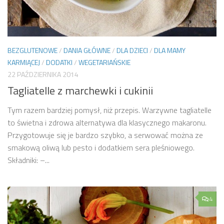
BEZGLUTENOWE
/
DANIA GŁÓWNE
/
DLA DZIECI
/
DLA MAMY
KARMIĄCEJ
/
DODATKI
/
WEGETARIAŃSKIE
22 PAŹDZIERNIKA 2014
Tagliatelle z marchewki i cukinii
Tym razem bardziej pomysł, niż przepis. Warzywne tagliatelle
to świetna i zdrowa alternatywa dla klasycznego makaronu.
Przygotowuje się je bardzo szybko, a serwować można ze
smakową oliwą lub pesto i dodatkiem sera pleśniowego.
Składniki: –...
4