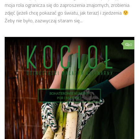
moja rola ogranicza się do zaproszenia znajomych, zrobienia
zdjęć (jeżeli chcę pokazać go światu, jak teraz) i zjedzenia
Żeby nie było, zazwyczaj staram się...
0