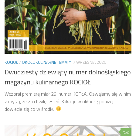
KOCIOŁ
/
OKOŁOKULINARNE TEMATY
7 WRZEŚNIA 2020
Dwudziesty dziewiąty numer dolnośląskiego
magazynu kulinarnego KOCIOŁ
Wczoraj premierę miał 29. numer KOTŁA. Oswajamy się w nim
z myślą, że za chwilę jesień. Klikając w okładkę poniżej
dowiecie się co w środku
0