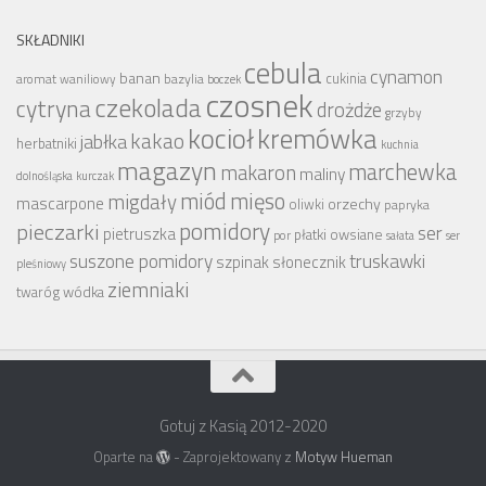
SKŁADNIKI
cebula
cynamon
banan
bazylia
cukinia
aromat waniliowy
boczek
czosnek
czekolada
cytryna
drożdże
grzyby
kocioł
kremówka
kakao
jabłka
herbatniki
kuchnia
magazyn
marchewka
makaron
maliny
dolnośląska
kurczak
miód
mięso
migdały
mascarpone
orzechy
oliwki
papryka
pomidory
pieczarki
ser
pietruszka
płatki owsiane
por
sałata
ser
suszone pomidory
truskawki
szpinak
słonecznik
pleśniowy
ziemniaki
wódka
twaróg
Gotuj z Kasią 2012-2020
Oparte na
- Zaprojektowany z
Motyw Hueman