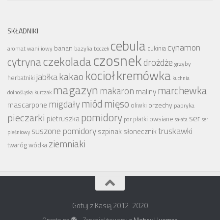
SKŁADNIKI
cebula
cynamon
banan
bazylia
cukinia
aromat waniliowy
boczek
czosnek
czekolada
cytryna
drożdże
grzyby
kocioł
kremówka
kakao
jabłka
herbatniki
kuchnia
magazyn
marchewka
makaron
maliny
dolnośląska
kurczak
miód
mięso
migdały
mascarpone
orzechy
oliwki
papryka
pomidory
pieczarki
ser
pietruszka
płatki owsiane
por
sałata
ser
suszone pomidory
truskawki
szpinak
słonecznik
pleśniowy
ziemniaki
wódka
twaróg
Gotuj z Kasią 2012-2020
Oparte na
- Zaprojektowany z
Motyw Hueman