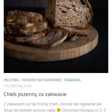
PIECZYWO
/
PRZEPISY NA THERMOMIX
/
ŚNIADANIA
13 KWIETNIA 2020
Chleb pszenny za zakwasie
Z zakwasem już się trochę znam, chociaż tak regularnie jak
teraz nie piekłam jeszcze nigdy
Od ponad miesiąca co 2-3