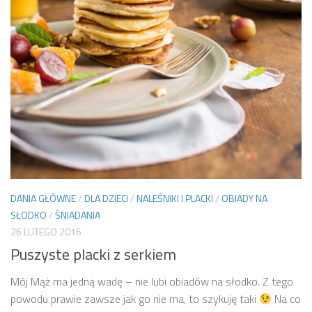
DANIA GŁÓWNE
/
DLA DZIECI
/
NALEŚNIKI I PLACKI
/
OBIADY NA
SŁODKO
/
ŚNIADANIA
26 LUTEGO 2016
Puszyste placki z serkiem
Mój Mąż ma jedną wadę – nie lubi obiadów na słodko. Z tego
powodu prawie zawsze jak go nie ma, to szykuję taki
Na co