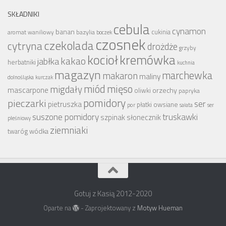
SKŁADNIKI
cebula
cynamon
banan
bazylia
cukinia
aromat waniliowy
boczek
czosnek
czekolada
cytryna
drożdże
grzyby
kocioł
kremówka
kakao
jabłka
herbatniki
kuchnia
magazyn
marchewka
makaron
maliny
dolnośląska
kurczak
miód
mięso
migdały
mascarpone
orzechy
oliwki
papryka
pomidory
pieczarki
ser
pietruszka
płatki owsiane
por
sałata
ser
suszone pomidory
truskawki
szpinak
słonecznik
pleśniowy
ziemniaki
wódka
twaróg
Gotuj z Kasią 2012-2020
Oparte na
- Zaprojektowany z
Motyw Hueman