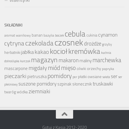
Walentynki
SKŁADNIKI
cebula
cynamon
banan
bazylia
cukinia
aromat waniliowy
boczek
czosnek
czekolada
cytryna
drożdże
grzyby
kocioł
kremówka
kakao
jabłka
herbatniki
kuchnia
magazyn
marchewka
makaron
maliny
dolnośląska
kurczak
miód
mięso
migdały
mascarpone
orzechy
oliwki
papryka
pomidory
pieczarki
ser
pietruszka
płatki owsiane
por
sałata
ser
suszone pomidory
truskawki
szpinak
słonecznik
pleśniowy
ziemniaki
wódka
twaróg
Gotuj z Kasią 2012-2020