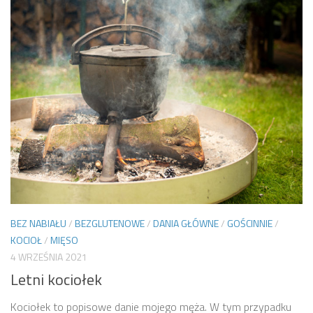
BEZ NABIAŁU
/
BEZGLUTENOWE
/
DANIA GŁÓWNE
/
GOŚCINNIE
/
KOCIOŁ
/
MIĘSO
4 WRZEŚNIA 2021
Letni kociołek
Kociołek to popisowe danie mojego męża. W tym przypadku