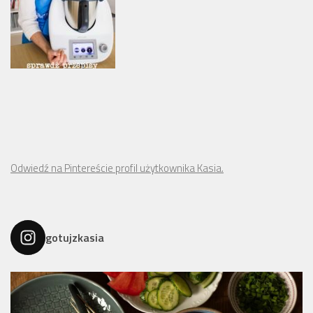
Odwiedź na Pintereście profil użytkownika Kasia.
gotujzkasia