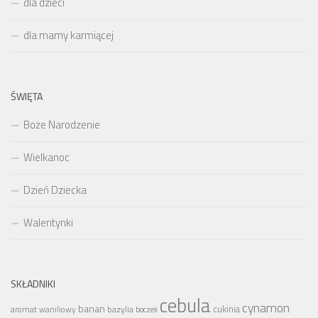
dla dzieci
dla mamy karmiącej
ŚWIĘTA
Boże Narodzenie
Wielkanoc
Dzień Dziecka
Walentynki
SKŁADNIKI
cebula
cynamon
banan
bazylia
cukinia
aromat waniliowy
boczek