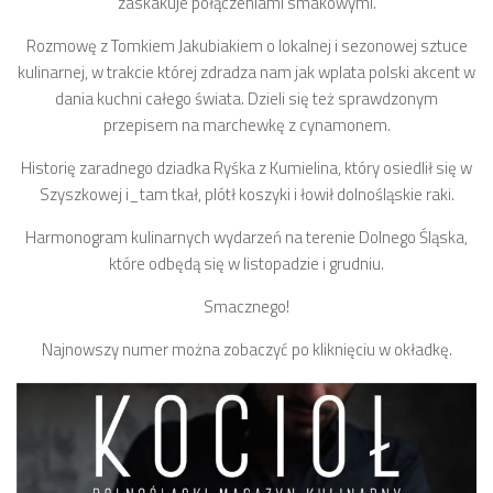
zaskakuje połączeniami smakowymi.
Rozmowę z Tomkiem Jakubiakiem o lokalnej i sezonowej sztuce
kulinarnej, w trakcie której zdradza nam jak wplata polski akcent w
dania kuchni całego świata. Dzieli się też sprawdzonym
przepisem na marchewkę z cynamonem.
Historię zaradnego dziadka Ryśka z Kumielina, który osiedlił się w
Szyszkowej i_tam tkał, plótł koszyki i łowił dolnośląskie raki.
Harmonogram kulinarnych wydarzeń na terenie Dolnego Śląska,
które odbędą się w listopadzie i grudniu.
Smacznego!
Najnowszy numer można zobaczyć po kliknięciu w okładkę.