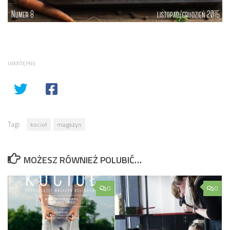
UDOSTĘPNIJ
Tagi:
kocioł
magazyn
MOŻESZ RÓWNIEŻ POLUBIĆ…
0
0