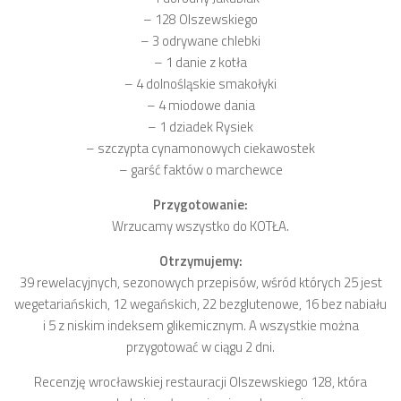
– 128 Olszewskiego
– 3 odrywane chlebki
– 1 danie z kotła
– 4 dolnośląskie smakołyki
– 4 miodowe dania
– 1 dziadek Rysiek
– szczypta cynamonowych ciekawostek
– garść faktów o marchewce
Przygotowanie:
Wrzucamy wszystko do KOTŁA.
Otrzymujemy:
39 rewelacyjnych, sezonowych przepisów, wśród których 25 jest
wegetariańskich, 12 wegańskich, 22 bezglutenowe, 16 bez nabiału
i 5 z niskim indeksem glikemicznym. A wszystkie można
przygotować w ciągu 2 dni.
Recenzję wrocławskiej restauracji Olszewskiego 128, która