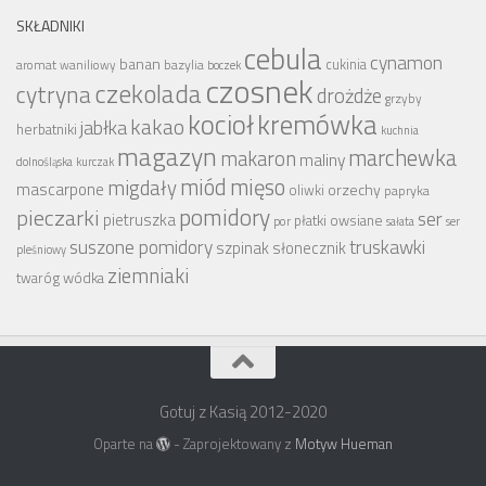
SKŁADNIKI
cebula
cynamon
banan
bazylia
cukinia
aromat waniliowy
boczek
czosnek
czekolada
cytryna
drożdże
grzyby
kocioł
kremówka
kakao
jabłka
herbatniki
kuchnia
magazyn
marchewka
makaron
maliny
dolnośląska
kurczak
miód
mięso
migdały
mascarpone
orzechy
oliwki
papryka
pomidory
pieczarki
ser
pietruszka
płatki owsiane
por
sałata
ser
suszone pomidory
truskawki
szpinak
słonecznik
pleśniowy
ziemniaki
wódka
twaróg
Gotuj z Kasią 2012-2020
Oparte na
- Zaprojektowany z
Motyw Hueman