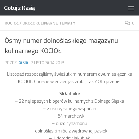
Gotuj z Kasią
Skip to content
KOCIOŁ
/
OKOŁOKULINARNE TEMATY
0
Ósmy numer dolnośląskiego magazynu
kulinarnego KOCIOŁ
PRZEZ
KASIA
·
2 LISTOPADA 2015
Listopad rozpoczęliśmy świeżutkim numerem dwumiesięcznika
KOCIOŁ. Chcecie wiedzieć jak zrobić taki? Oto przepis:
Składniki:
– 22 najlepszych blogerów kulinarnych z Dolnego Śląska
– 2 osoby silnego wsparcia
– 54 marchewki
– dużo cynamonu
– dolnośląski miód z wędrownej pasieki
– 1 dorodny Jakubiak