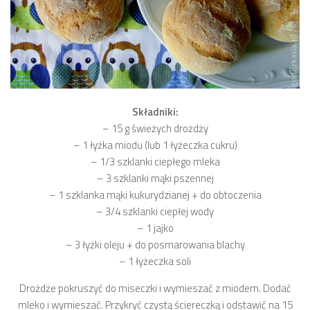
Składniki:
– 15 g świeżych drożdży
– 1 łyżka miodu (lub 1 łyżeczka cukru)
– 1/3 szklanki ciepłego mleka
– 3 szklanki mąki pszennej
– 1 szklanka mąki kukurydzianej + do obtoczenia
– 3/4 szklanki ciepłej wody
– 1 jajko
– 3 łyżki oleju + do posmarowania blachy
– 1 łyżeczka soli
Drożdże pokruszyć do miseczki i wymieszać z miodem. Dodać
mleko i wymieszać. Przykryć czystą ściereczką i odstawić na 15