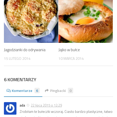
Jagodzianki do odrywania
Jajko w bułce
15 LUTEGO 2014
10 MARCA 2014
6 KOMENTARZY
Komentarze
6
Pingbacki
0
ada
22 lipca 2015 o 12:29
Zrobiłam te bułeczki wczoraj. Ciasto bardzo plastyczne, łatwo