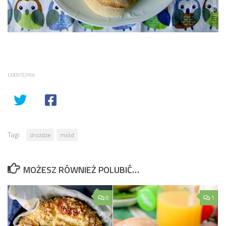
UDOSTĘPNIJ
Tagi:
drożdże
miód
MOŻESZ RÓWNIEŻ POLUBIĆ…
8
1