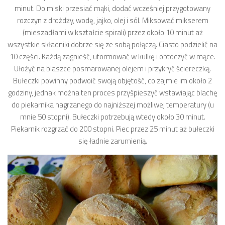
minut. Do miski przesiać mąki, dodać wcześniej przygotowany
rozczyn z drożdży, wodę, jajko, olej i sól. Miksować mikserem
(mieszadłami w kształcie spirali) przez około 10 minut aż
wszystkie składniki dobrze się ze sobą połączą. Ciasto podzielić na
10 części. Każdą zagnieść, uformować w kulkę i obtoczyć w mące.
Ułożyć na blaszce posmarowanej olejem i przykryć ściereczką.
Bułeczki powinny podwoić swoją objętość, co zajmie im około 2
godziny, jednak można ten proces przyśpieszyć wstawiając blachę
do piekarnika nagrzanego do najniższej możliwej temperatury (u
mnie 50 stopni). Bułeczki potrzebują wtedy około 30 minut.
Piekarnik rozgrzać do 200 stopni. Piec przez 25 minut aż bułeczki
się ładnie zarumienią.