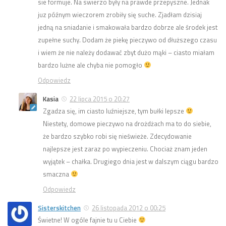
sie formuje. Na swierzo były na prawde przepyszne. Jednak
juz późnym wieczorem zrobiły się suche. Zjadłam dzisiaj
jedną na sniadanie i smakowała bardzo dobrze ale środek jest
zupełne suchy. Dodam że piekę pieczywo od dłuższego czasu
i wiem że nie należy dodawać zbyt dużo mąki – ciasto miałam
bardzo lużne ale chyba nie pomogło
Odpowiedz
Kasia
22 lipca 2015 o 20:27
Zgadza się, im ciasto luźniejsze, tym bułki lepsze
Niestety, domowe pieczywo na drożdżach ma to do siebie,
że bardzo szybko robi się nieświeże. Zdecydowanie
najlepsze jest zaraz po wypieczeniu. Chociaż znam jeden
wyjątek – chałka. Drugiego dnia jest w dalszym ciągu bardzo
smaczna
Odpowiedz
Sisterskitchen
26 listopada 2012 o 00:25
Świetne! W ogóle fajnie tu u Ciebie