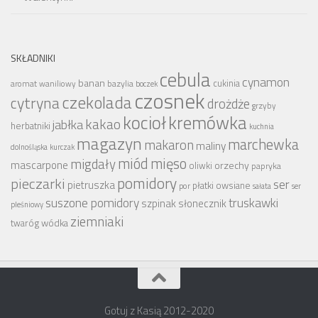
SKŁADNIKI
cebula
cynamon
banan
bazylia
cukinia
aromat waniliowy
boczek
czosnek
czekolada
cytryna
drożdże
grzyby
kocioł
kremówka
kakao
jabłka
herbatniki
kuchnia
magazyn
marchewka
makaron
maliny
dolnośląska
kurczak
miód
mięso
migdały
mascarpone
orzechy
oliwki
papryka
pomidory
pieczarki
ser
pietruszka
płatki owsiane
por
sałata
ser
suszone pomidory
truskawki
szpinak
słonecznik
pleśniowy
ziemniaki
wódka
twaróg
Gotuj z Kasią 2012-2020