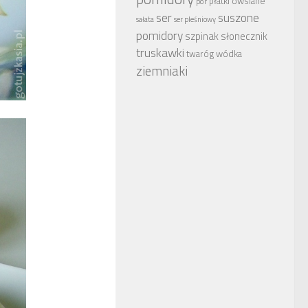
płatki owsiane
por
ser
suszone
sałata
ser pleśniowy
pomidory
szpinak
słonecznik
truskawki
wódka
twaróg
ziemniaki