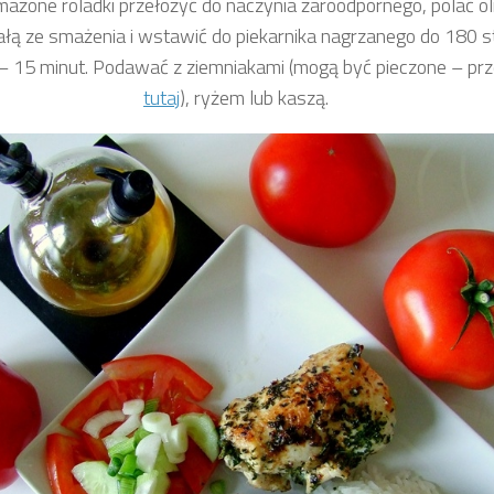
ażone roladki przełożyć do naczynia żaroodpornego, polać o
łą ze smażenia i wstawić do piekarnika nagrzanego do 180 s
– 15 minut. Podawać z ziemniakami (mogą być pieczone – prz
tutaj
), ryżem lub kaszą.