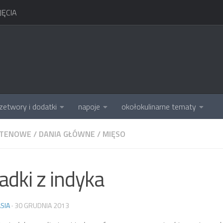
ĘCIA
zetwory i dodatki
napoje
okołokulinarne tematy
UTENOWE
/
DANIA GŁÓWNE
/
MIĘSO
adki z indyka
SIA
·
30 GRUDNIA 2013