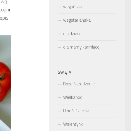
liwą
wegańska
topni
epis
wegetariańska
dla dzieci
dla mamy karmiącej
ŚWIĘTA
Boże Narodzenie
Wielkanoc
Dzień Dziecka
Walentynki