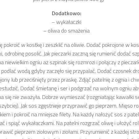
Dodatkowo:
– wykałaczki
– oliwa do smażenia
ę pokroić w kostkę i zeszklić na oliwie. Dodać pokrojone w ko
ki, odrobinę posolić. Jak pieczarki zaczną się rumienić dodać sz
a niewielkim ogniu aż szpinak się rozmrozi i połączy z pieczar
podlać wodą gdyby zaczęło się przypalać. Dodać czosnek dr
jony lub przeciśnięty przez praskę. Zdjąć patelnię z ognia i chw
estudzić. Dodać śmietanę i ser i podgrzać na wolnym ogniu ab
a się nie zważyła. Dobrze wymieszać (rozgniatając kawałki s
szybciej). Jak sos zgęstnieje przyprawić go pieprzem. Mięso ro
kiem i pokroić na mniejsze filety. Na każdy nałożyć sos z patel
ć i spiąć wykałaczkami. Na patelni rozgrzać oliwę i ułożyć rol
rawić pieprzem ziołowym i ziołami. Przyrumienić z każdej stro