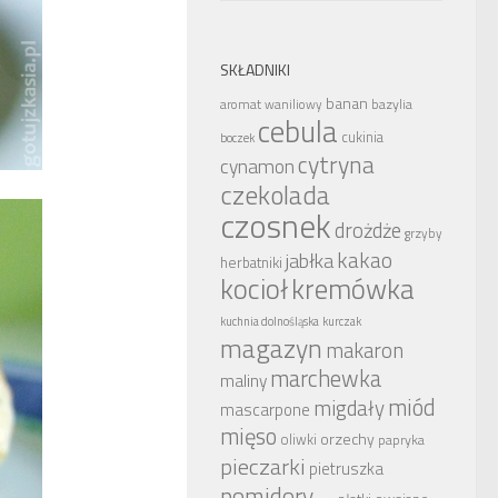
SKŁADNIKI
banan
bazylia
aromat waniliowy
cebula
cukinia
boczek
cytryna
cynamon
czekolada
czosnek
drożdże
grzyby
kakao
jabłka
herbatniki
kocioł
kremówka
kuchnia dolnośląska
kurczak
magazyn
makaron
marchewka
maliny
miód
migdały
mascarpone
mięso
orzechy
oliwki
papryka
pieczarki
pietruszka
pomidory