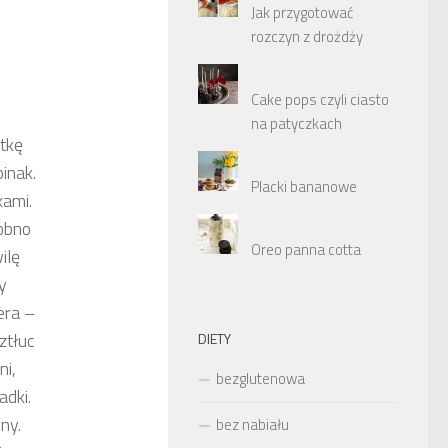
Jak przygotować
rozczyn z drożdży
Cake pops czyli ciasto
na patyczkach
stkę
pinak.
Placki bananowe
kami.
obno
Oreo panna cotta
ilę
y
era –
ztłuc
DIETY
ni,
bezglutenowa
adki.
ny.
bez nabiału