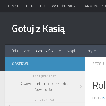
O MNIE
PORTFOLIO
WSPÓŁPRACA
DARMOWE ZDJ
Skip to content
Gotuj z Kasią
śniadania
dania główne
wypieki i desery
pr
OBSERWUJ:
BEZGL
NASTĘPNY POST
Rol
Kawowe mini serniczki i słodkiego
Nowego Roku
PRZEZ
KA
POPRZEDNI POST