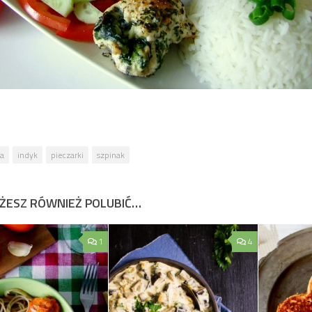
ta
indyk
pieczarki
szpinak
ŻESZ RÓWNIEŻ POLUBIĆ…
1
4