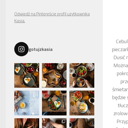
Odwiedź na Pintereście profil użytkownika
Kasia.
Cebul
pieczar
gotujzkasia
Dusić n
Można 
pokro
prz
śmietan
będzie 
tłucz
zrolowa
Przyp