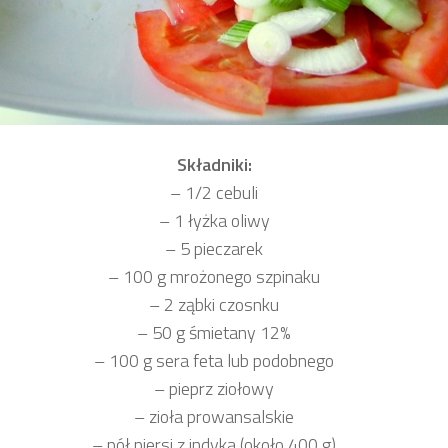
Składniki:
– 1/2 cebuli
– 1 łyżka oliwy
– 5 pieczarek
– 100 g mrożonego szpinaku
– 2 ząbki czosnku
– 50 g śmietany 12%
– 100 g sera feta lub podobnego
– pieprz ziołowy
– zioła prowansalskie
– pół piersi z indyka (około 400 g)