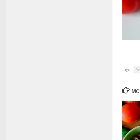
Tagi:
fe
MO