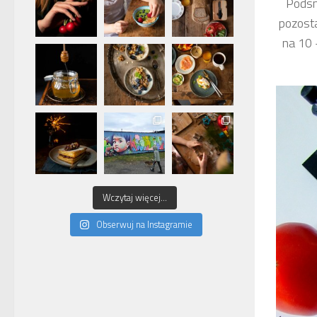
Podsm
pozosta
na 10 
Wczytaj więcej...
Obserwuj na Instagramie