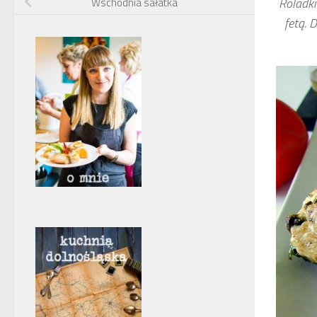
Roladki
Wschodnia sałatka
fetą. 