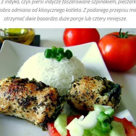
 z indyka, czyli piersi indycze faszerowane szpinakiem, pieczark
Dobra odmiana od klasycznego kotleta. Z podanego przepisu m
otrzymać dwie baaardzo duże porcje lub cztery mniejsze.