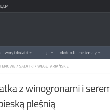
ĘCIA
zetwory i dodatki
napoje
okołokulinarne tematy
UTENOWE
/
SAŁATKI
/
WEGETARIAŃSKIE
atka z winogronami i sere
bieską pleśnią