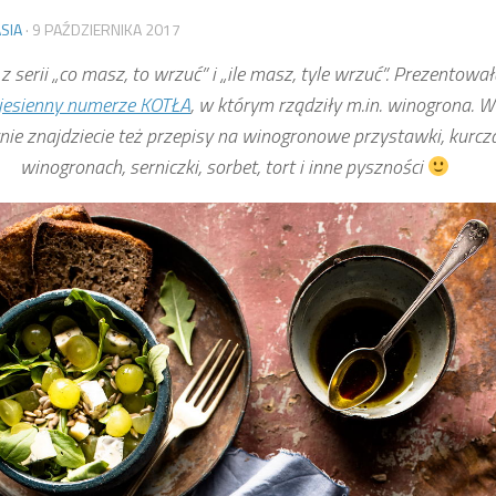
SIA
·
9 PAŹDZIERNIKA 2017
z serii „co masz, to wrzuć” i „ile masz, tyle wrzuć”. Prezentowa
jesienny numerze KOTŁA
, w którym rządziły m.in. winogrona. W
ie znajdziecie też przepisy na winogronowe przystawki, kurcz
winogronach, serniczki, sorbet, tort i inne pyszności