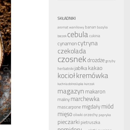
SKŁADNIKI
banan
bazylia
aromat waniliowy
cebula
cukinia
boczek
cytryna
cynamon
czekolada
czosnek
drożdże
grzyby
kakao
jabłka
herbatniki
kocioł
kremówka
kuchnia dolnośląska
kurczak
magazyn
makaron
marchewka
maliny
miód
migdały
mascarpone
mięso
orzechy
oliwki
papryka
pieczarki
pietruszka
pomidory