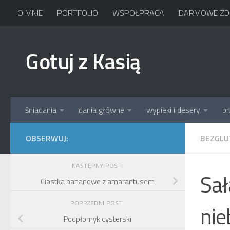
O MNIE
PORTFOLIO
WSPÓŁPRACA
DARMOWE ZDJ
Skip to content
Gotuj z Kasią
śniadania
dania główne
wypieki i desery
pr
OBSERWUJ:
BEZGL
NASTĘPNY POST
Sał
Ciastka bananowe z amarantusem
POPRZEDNI POST
nie
Podpłomyk cysterski