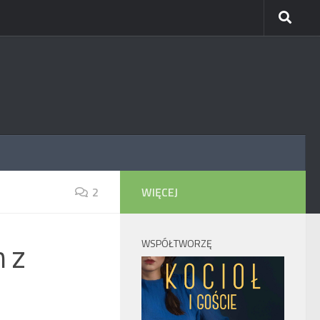
2
WIĘCEJ
m z
WSPÓŁTWORZĘ