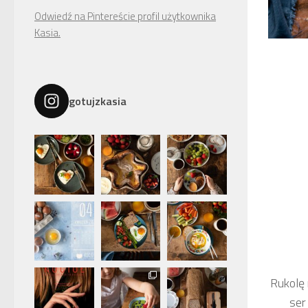
Odwiedź na Pintereście profil użytkownika
Kasia.
gotujzkasia
Rukolę 
ser