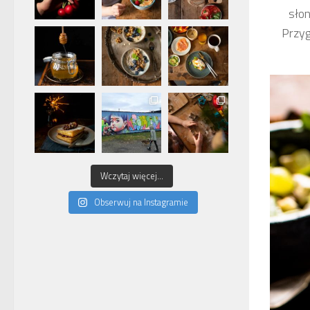
słon
Przyg
Wczytaj więcej...
Obserwuj na Instagramie