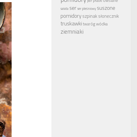
płatki owsiane
por
ser
suszone
sałata
ser pleśniowy
pomidory
szpinak
słonecznik
truskawki
wódka
twaróg
ziemniaki