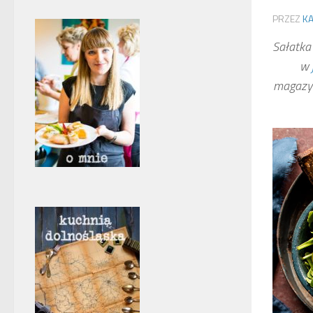
PRZEZ
KA
Sałatka 
w
magazyn