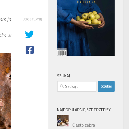
łam ją
UDOSTĘPNIJ
aka w
SZUKAJ
Szukaj:
NAJPOPULARNIEJSZE PRZEPISY
Ciasto zebra