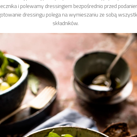
ecznika i polewamy dressingiem bezpośrednio przed podanie
otowanie dressingu polega na wymieszaniu ze sobą wszystk
składników.