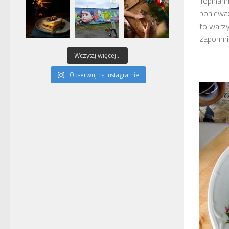
Topinamb
ponieważ
to warzy
zapomnia
Wczytaj więcej...
Obserwuj na Instagramie