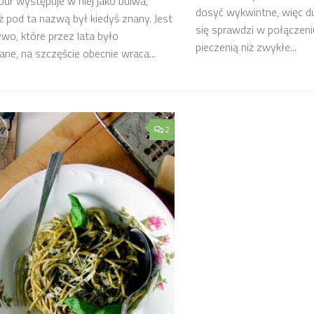
ur występuje w niej jako bulwa,
dosyć wykwintne, więc du
 pod ta nazwą był kiedyś znany. Jest
się sprawdzi w połączeniu
wo, które przez lata było
pieczenią niż zwykłe...
ne, na szczęście obecnie wraca...
2