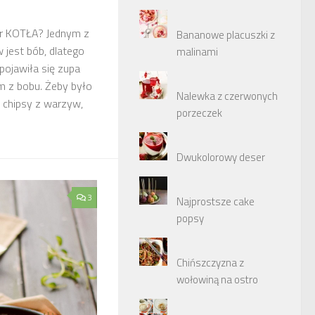
mer KOTŁA? Jednym z
Bananowe placuszki z
 jest bób, dlatego
malinami
pojawiła się zupa
m z bobu. Żeby było
Nalewka z czerwonych
j chipsy z warzyw,
porzeczek
Dwukolorowy deser
3
Najprostsze cake
popsy
Chińszczyzna z
wołowiną na ostro