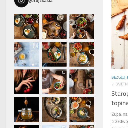
gotujzkasia
BEZGLU
7 KWIETN
Staro
topi
Zupa, na
przedwoj