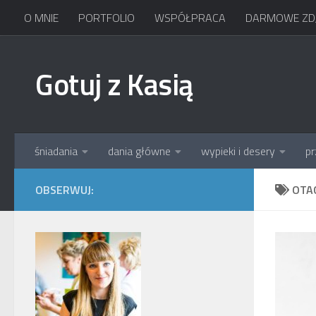
O MNIE
PORTFOLIO
WSPÓŁPRACA
DARMOWE ZDJ
Skip to content
Gotuj z Kasią
śniadania
dania główne
wypieki i desery
pr
OBSERWUJ:
OTA