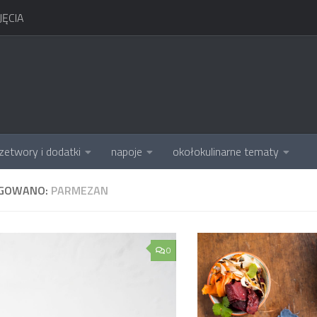
ĘCIA
zetwory i dodatki
napoje
okołokulinarne tematy
GOWANO:
PARMEZAN
0