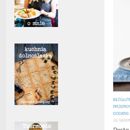
BEZGLU
PRZEPIS
DODATKI
26 SIERP
Pesto