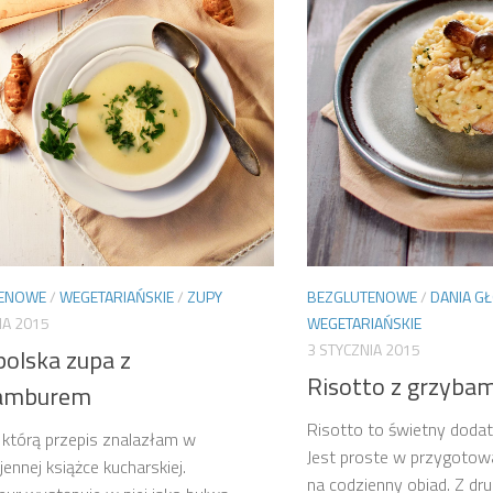
TENOWE
/
WEGETARIAŃSKIE
/
ZUPY
BEZGLUTENOWE
/
DANIA G
IA 2015
WEGETARIAŃSKIE
3 STYCZNIA 2015
polska zupa z
Risotto z grzybam
namburem
Risotto to świetny doda
 którą przepis znalazłam w
Jest proste w przygotowa
ennej książce kucharskiej.
na codzienny obiad. Z dru