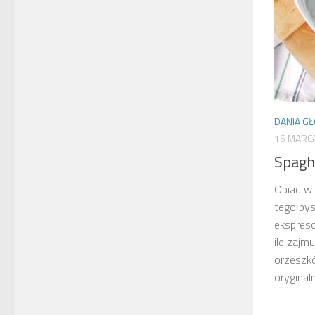
DANIA G
16 MARC
Spagh
Obiad w 
tego pys
ekspreso
ile zajm
orzeszkó
oryginalne