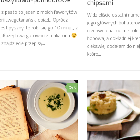
chipsami
 z pesto to jeden z moich faworytów
Widzieliście ostatni nu
rii „wegetariański obiad„. Oprócz
jego głównych bohaterów
jest pyszny, to robi się go 10 minut, z
niedawno na moim stole 
ajdłużej trwa gotowanie makaronu
bobowa, a dokładniej kre
znajdziecie przepisy...
ciekawiej dodałam do nie
które...
6