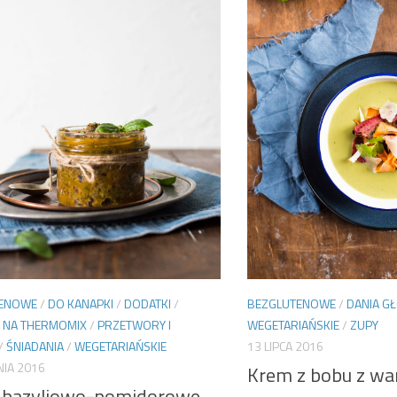
TENOWE
/
DO KANAPKI
/
DODATKI
/
BEZGLUTENOWE
/
DANIA G
Y NA THERMOMIX
/
PRZETWORY I
WEGETARIAŃSKIE
/
ZUPY
/
ŚNIADANIA
/
WEGETARIAŃSKIE
13 LIPCA 2016
NIA 2016
Krem z bobu z w
 bazyliowo-pomidorowe