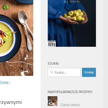
SZUKAJ
Szukaj:
ŁÓWNE
/
NAJPOPULARNIEJSZE PRZEPISY
arzywnymi
Ciasto zebra