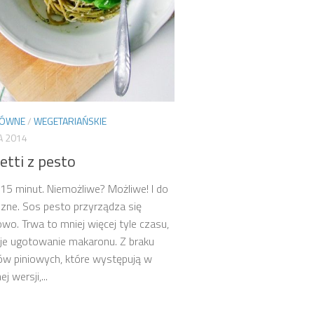
ŁÓWNE
/
WEGETARIAŃSKIE
A 2014
etti z pesto
15 minut. Niemożliwe? Możliwe! I do
zne. Sos pesto przyrządza się
wo. Trwa to mniej więcej tyle czasu,
uje ugotowanie makaronu. Z braku
w piniowych, które występują w
j wersji,...