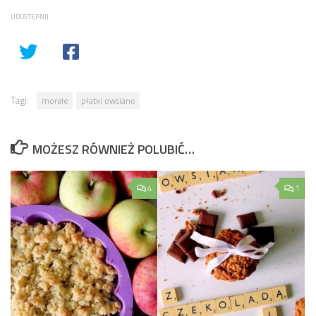
UDOSTĘPNIJ
Tagi:
morele
płatki owsiane
MOŻESZ RÓWNIEŻ POLUBIĆ…
4
1