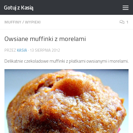
Gotuj z Kasią
Skip to content
MUFFINY
/
WYPIEKI
1
Owsiane muffinki z morelami
PRZEZ
KASIA
·
13 SIERPNIA 2012
Delikatnie czekoladowe muffinki z płatkami owsianymi i morelami.