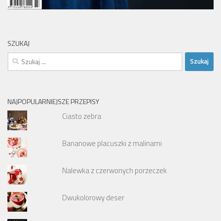
SZUKAJ
Szukaj:
NAJPOPULARNIEJSZE PRZEPISY
Ciasto zebra
Bananowe placuszki z malinami
Nalewka z czerwonych porzeczek
Dwukolorowy deser