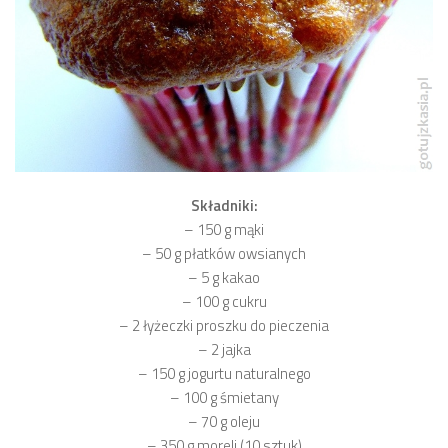
Składniki:
– 150 g mąki
– 50 g płatków owsianych
– 5 g kakao
– 100 g cukru
– 2 łyżeczki proszku do pieczenia
– 2 jajka
– 150 g jogurtu naturalnego
– 100 g śmietany
– 70 g oleju
– 350 g moreli (10 sztuk)