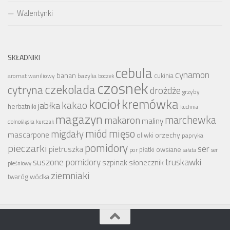
Walentynki
SKŁADNIKI
cebula
cynamon
banan
bazylia
cukinia
aromat waniliowy
boczek
czosnek
czekolada
cytryna
drożdże
grzyby
kocioł
kremówka
kakao
jabłka
herbatniki
kuchnia
magazyn
marchewka
makaron
maliny
dolnośląska
kurczak
miód
mięso
migdały
mascarpone
orzechy
oliwki
papryka
pomidory
pieczarki
ser
pietruszka
płatki owsiane
por
sałata
ser
suszone pomidory
truskawki
szpinak
słonecznik
pleśniowy
ziemniaki
wódka
twaróg