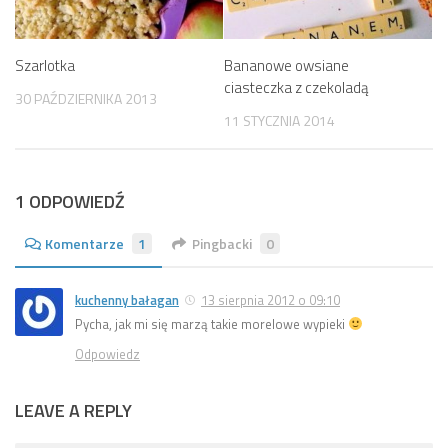
Szarlotka
Bananowe owsiane
ciasteczka z czekoladą
30 PAŹDZIERNIKA 2013
11 STYCZNIA 2014
1 ODPOWIEDŹ
Komentarze
1
Pingbacki
0
kuchenny bałagan
13 sierpnia 2012 o 09:10
Pycha, jak mi się marzą takie morelowe wypieki
Odpowiedz
LEAVE A REPLY