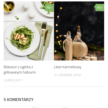
0
0
Makaron z ogórka z
Likier karmelkowy
grillowanym halloumi
21 GRUDNIA 2018
3 LIPCA 2017
5 KOMENTARZY