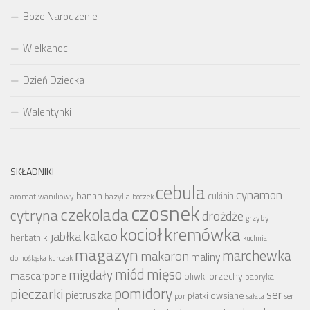
Boże Narodzenie
Wielkanoc
Dzień Dziecka
Walentynki
SKŁADNIKI
cebula
cynamon
banan
bazylia
cukinia
aromat waniliowy
boczek
czosnek
czekolada
cytryna
drożdże
grzyby
kocioł
kremówka
kakao
jabłka
herbatniki
kuchnia
magazyn
marchewka
makaron
maliny
dolnośląska
kurczak
miód
mięso
migdały
mascarpone
orzechy
oliwki
papryka
pomidory
pieczarki
ser
pietruszka
płatki owsiane
por
sałata
ser