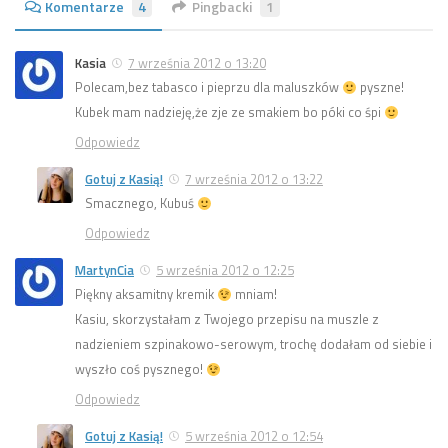
Komentarze
4
Pingbacki
1
Kasia
7 września 2012 o 13:20
Polecam,bez tabasco i pieprzu dla maluszków
pyszne!
Kubek mam nadzieję,że zje ze smakiem bo póki co śpi
Odpowiedz
Gotuj z Kasią!
7 września 2012 o 13:22
Smacznego, Kubuś
Odpowiedz
MartynCia
5 września 2012 o 12:25
Piękny aksamitny kremik
mniam!
Kasiu, skorzystałam z Twojego przepisu na muszle z
nadzieniem szpinakowo-serowym, trochę dodałam od siebie i
wyszło coś pysznego!
Odpowiedz
Gotuj z Kasią!
5 września 2012 o 12:54