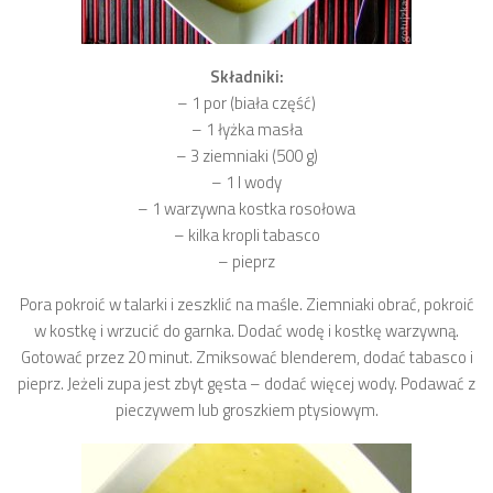
Składniki:
– 1 por (biała część)
– 1 łyżka masła
– 3 ziemniaki (500 g)
– 1 l wody
– 1 warzywna kostka rosołowa
– kilka kropli tabasco
– pieprz
Pora pokroić w talarki i zeszklić na maśle. Ziemniaki obrać, pokroić
w kostkę i wrzucić do garnka. Dodać wodę i kostkę warzywną.
Gotować przez 20 minut. Zmiksować blenderem, dodać tabasco i
pieprz. Jeżeli zupa jest zbyt gęsta – dodać więcej wody. Podawać z
pieczywem lub groszkiem ptysiowym.