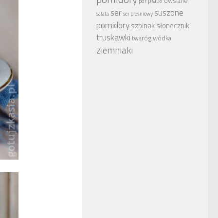
płatki owsiane
por
ser
suszone
sałata
ser pleśniowy
pomidory
szpinak
słonecznik
truskawki
wódka
twaróg
ziemniaki