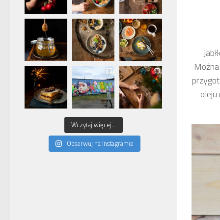
Jabł
Można t
przygo
oleju
Wczytaj więcej...
Obserwuj na Instagramie