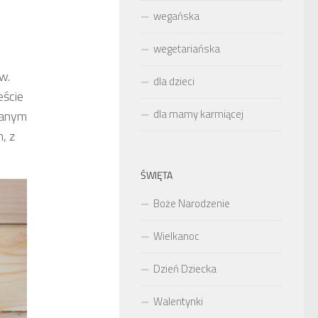
wegańska
wegetariańska
w.
dla dzieci
eście
dla mamy karmiącej
zanym
, z
ŚWIĘTA
Boże Narodzenie
Wielkanoc
Dzień Dziecka
Walentynki