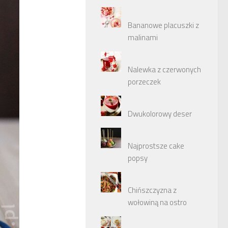
Bananowe placuszki z
malinami
Nalewka z czerwonych
porzeczek
Dwukolorowy deser
Najprostsze cake
popsy
Chińszczyzna z
wołowiną na ostro