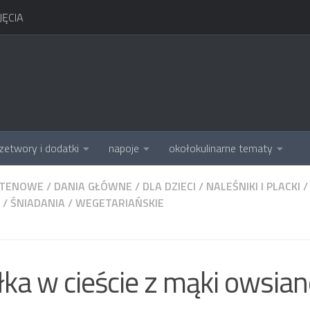
ĘCIA
zetwory i dodatki
napoje
okołokulinarne tematy
UTENOWE
/
DANIA GŁÓWNE
/
DLA DZIECI
/
NALEŚNIKI I PLACKI
/
/
ŚNIADANIA
/
WEGETARIAŃSKIE
łka w cieście z mąki owsian