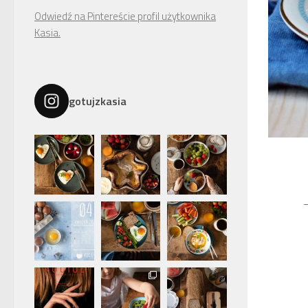
Odwiedź na Pintereście profil użytkownika
Kasia.
gotujzkasia