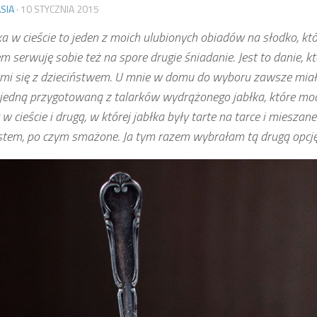
SIA
·
10 STYCZNIA 2015
ka w cieście to jeden z moich ulubionych obiadów na słodko, kt
m serwuję sobie też na spore drugie śniadanie. Jest to danie, kt
 mi się z dzieciństwem. U mnie w domu do wyboru zawsze mia
 jedną przygotowaną z talarków wydrążonego jabłka, które mo
 w cieście i drugą, w której jabłka były tarte na tarce i mieszane
stem, po czym smażone. Ja tym razem wybrałam tą drugą opcję