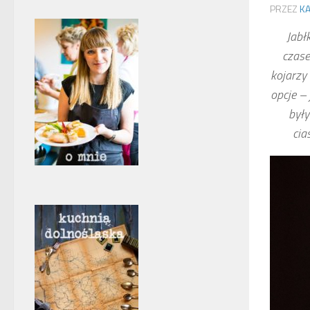
PRZEZ
KA
Jabł
czase
kojarzy
opcje –
były
cia