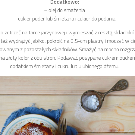
Dodatkowo:
– olej do smażenia
– cukier puder lub śmietana i cukier do podania
ko zetrzeć na tarce jarzynowej i wymieszać z resztą składnikó
eż wydrążyć jabłko, pokroić na 0,5-cm plastry i moczyć w ci
towanym z pozostałych składników. Smażyć na mocno rozgr
 na złoty kolor z obu stron. Podawać posypane cukrem pudrem
dodatkiem śmietany i cukru lub ulubionego dżemu.