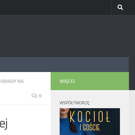
OBIADY NA
WIĘCEJ
6
WSPÓŁTWORZĘ
ej