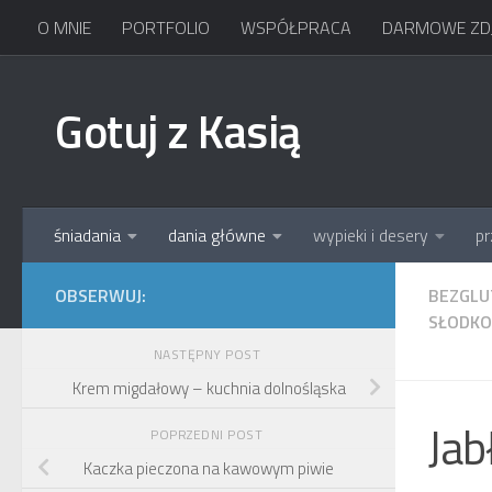
O MNIE
PORTFOLIO
WSPÓŁPRACA
DARMOWE ZDJ
Skip to content
Gotuj z Kasią
śniadania
dania główne
wypieki i desery
pr
OBSERWUJ:
BEZGL
SŁODKO
NASTĘPNY POST
Krem migdałowy – kuchnia dolnośląska
Jab
POPRZEDNI POST
Kaczka pieczona na kawowym piwie