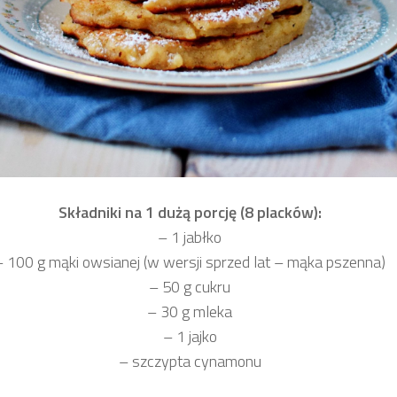
Składniki na 1 dużą porcję (8 placków):
– 1 jabłko
– 100 g mąki owsianej (w wersji sprzed lat – mąka pszenna)
– 50 g cukru
– 30 g mleka
– 1 jajko
– szczypta cynamonu