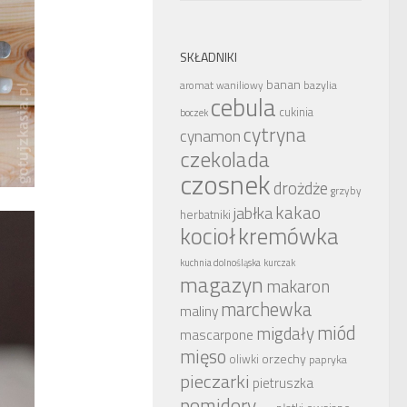
SKŁADNIKI
banan
bazylia
aromat waniliowy
cebula
cukinia
boczek
cytryna
cynamon
czekolada
czosnek
drożdże
grzyby
kakao
jabłka
herbatniki
kocioł
kremówka
kuchnia dolnośląska
kurczak
magazyn
makaron
marchewka
maliny
miód
migdały
mascarpone
mięso
orzechy
oliwki
papryka
pieczarki
pietruszka
pomidory