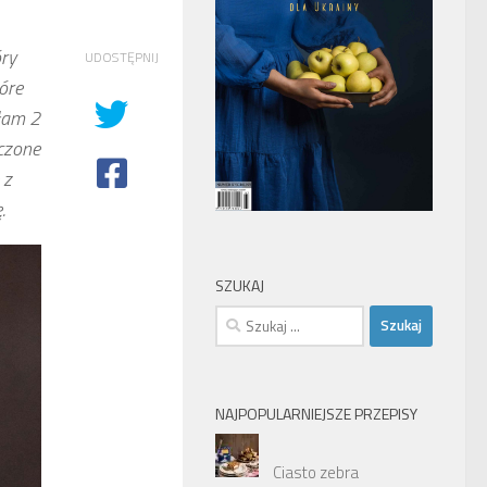
óry
UDOSTĘPNIJ
óre
łam 2
czone
 z
.
SZUKAJ
Szukaj:
NAJPOPULARNIEJSZE PRZEPISY
Ciasto zebra