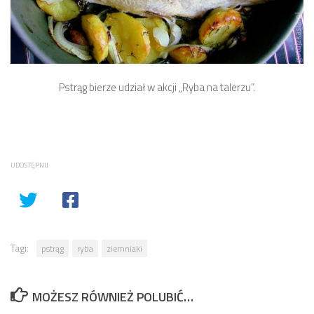
Pstrąg bierze udział w akcji „Ryba na talerzu”.
UDOSTĘPNIJ
Tagi:
pstrąg
ryba
ziemniaki
MOŻESZ RÓWNIEŻ POLUBIĆ…