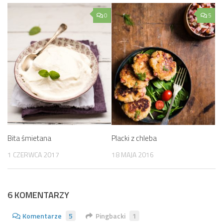
0
5
Bita śmietana
Placki z chleba
1 CZERWCA 2017
18 MAJA 2016
6 KOMENTARZY
Komentarze
5
Pingbacki
1