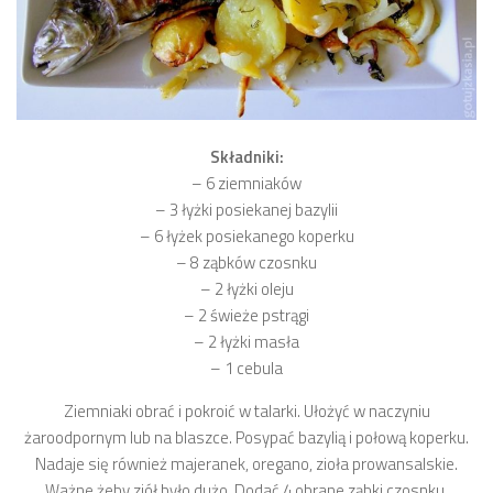
Składniki:
– 6 ziemniaków
– 3 łyżki posiekanej bazylii
– 6 łyżek posiekanego koperku
– 8 ząbków czosnku
– 2 łyżki oleju
– 2 świeże pstrągi
– 2 łyżki masła
– 1 cebula
Ziemniaki obrać i pokroić w talarki. Ułożyć w naczyniu
żaroodpornym lub na blaszce. Posypać bazylią i połową koperku.
Nadaje się również majeranek, oregano, zioła prowansalskie.
Ważne żeby ziół było dużo. Dodać 4 obrane ząbki czosnku,