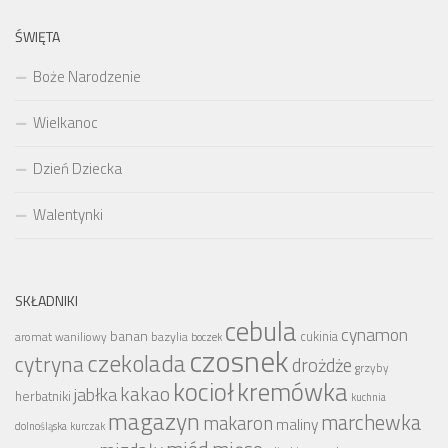
ŚWIĘTA
Boże Narodzenie
Wielkanoc
Dzień Dziecka
Walentynki
SKŁADNIKI
cebula
cynamon
banan
bazylia
cukinia
aromat waniliowy
boczek
czosnek
czekolada
cytryna
drożdże
grzyby
kocioł
kremówka
kakao
jabłka
herbatniki
kuchnia
magazyn
marchewka
makaron
maliny
dolnośląska
kurczak