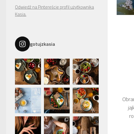
Odwiedź na Pintereście profil użytkownika
Kasia.
gotujzkasia
Obran
ja
ro