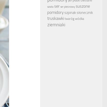
płatki owsiane
por
ser
suszone
sałata
ser pleśniowy
pomidory
szpinak
słonecznik
truskawki
wódka
twaróg
ziemniaki