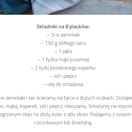
Składniki na 8 placków:
– 3-4 ziemniaki
– 150 g żółtego sera
– 1 jajko
– 1 łyżka mąki pszennej
– 2 łyżki posiekanego koperku
– sól i pieprz
– olej do smażenia
e ziemniaki i ser ścieramy na tarce o dużych oczkach. Dodaj
jko, mąkę, koperek, sól i pieprz, mieszamy. Smażymy na mocno
zgrzanym oleju na złoty kolor z obu stron. Podajemy z sosem
czosnkowym lub śmietaną.