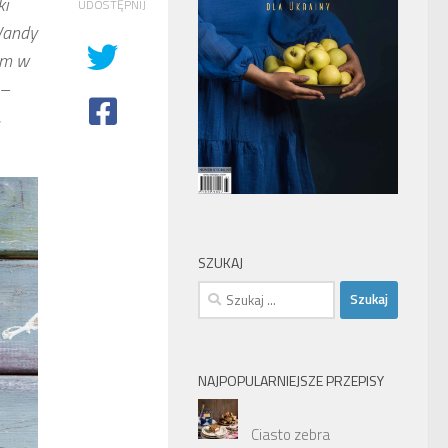
ki
UDOSTĘPNIJ
Wandy
am w
o–
.
SZUKAJ
Szukaj:
NAJPOPULARNIEJSZE PRZEPISY
Ciasto zebra