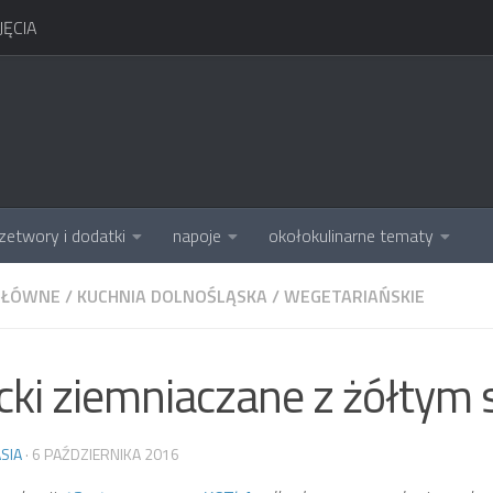
ĘCIA
zetwory i dodatki
napoje
okołokulinarne tematy
GŁÓWNE
/
KUCHNIA DOLNOŚLĄSKA
/
WEGETARIAŃSKIE
cki ziemniaczane z żółtym
SIA
·
6 PAŹDZIERNIKA 2016