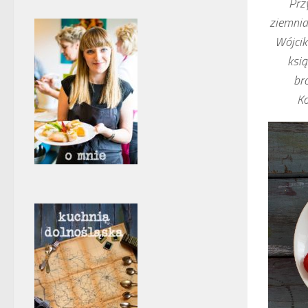
Prz
ziemnia
Wójcik
ksi
br
Ko