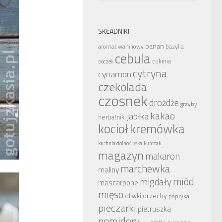
SKŁADNIKI
banan
bazylia
aromat waniliowy
cebula
cukinia
boczek
cytryna
cynamon
czekolada
czosnek
drożdże
grzyby
kakao
jabłka
herbatniki
kocioł
kremówka
kuchnia dolnośląska
kurczak
magazyn
makaron
marchewka
maliny
miód
migdały
mascarpone
mięso
orzechy
oliwki
papryka
pieczarki
pietruszka
pomidory