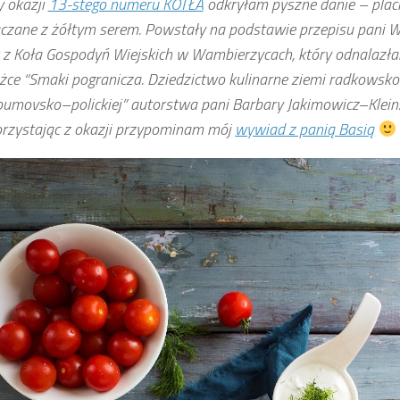
y okazji
13-stego numeru KOTŁA
odkryłam pyszne danie – plac
czane z żółtym serem. Powstały na podstawie przepisu pani 
 z Koła Gospodyń Wiejskich w Wambierzycach, który odnalazł
ążce “Smaki pogranicza. Dziedzictwo kulinarne ziemi radkowsk
oumovsko–polickiej” autorstwa pani Barbary Jakimowicz–Klein
rzystając z okazji przypominam mój
wywiad z panią Basią