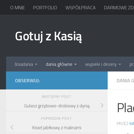
O MNIE
PORTFOLIO
WSPÓŁPRACA
DARMOWE ZDJ
Skip to content
Gotuj z Kasią
śniadania
dania główne
wypieki i desery
pr
OBSERWUJ:
DANIA 
NASTĘPNY POST
Pla
Gulasz grzybowo-drobiowy z dynią
POPRZEDNI POST
PRZEZ
KA
Kisiel jabłkowy z malinami