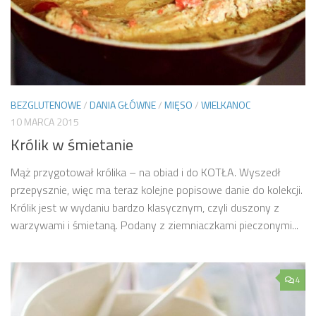
BEZGLUTENOWE
/
DANIA GŁÓWNE
/
MIĘSO
/
WIELKANOC
10 MARCA 2015
Królik w śmietanie
Mąż przygotował królika – na obiad i do KOTŁA. Wyszedł
przepysznie, więc ma teraz kolejne popisowe danie do kolekcji.
Królik jest w wydaniu bardzo klasycznym, czyli duszony z
warzywami i śmietaną. Podany z ziemniaczkami pieczonymi...
4