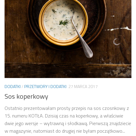
DODATKI
/
PRZETWORY I DODATKI
27 MARCA 2017
Sos koperkowy
Ostatnio prezentowałam prosty przepis na sos czosnkowy z
15. numeru KOTŁA. Dzisiaj czas na koperkowy, a właściwie
dwie jego wersje – wytrawną i słodkawą. Pierwszą znajdziecie
w magazynie, natomiast do drugiej nie byłam początkowo...