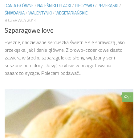
DANIA GŁÓWNE
/
NALEŚNIKI I PLACKI
/
PIECZYWO
/
PRZEKĄSKI
/
ŚNIADANIA
/
WALENTYNKI
/
WEGETARIAŃSKIE
9 CZERWCA 2014
Szparagowe love
Pyszne, nadziewane serduszka świetnie się sprawdzą jako
przekąska, jak i danie główne. Ziołowo-czosnkowe ciasto
zawiera w środku szparagi, lekko słony, wędzony ser i
suszone pomidory. Dosyć szybkie w przygotowaniu i
baaardzo sycące. Polecam podawać...
2