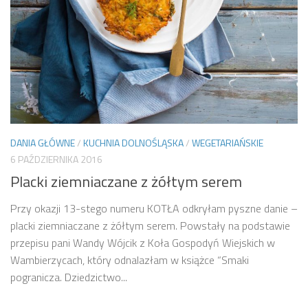
DANIA GŁÓWNE
/
KUCHNIA DOLNOŚLĄSKA
/
WEGETARIAŃSKIE
6 PAŹDZIERNIKA 2016
Placki ziemniaczane z żółtym serem
Przy okazji 13-stego numeru KOTŁA odkryłam pyszne danie –
placki ziemniaczane z żółtym serem. Powstały na podstawie
przepisu pani Wandy Wójcik z Koła Gospodyń Wiejskich w
Wambierzycach, który odnalazłam w książce “Smaki
pogranicza. Dziedzictwo...