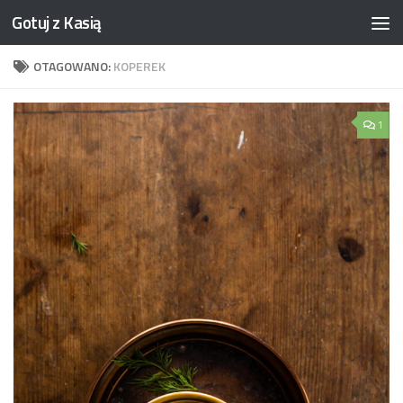
Gotuj z Kasią
Skip to content
OTAGOWANO:
KOPEREK
1