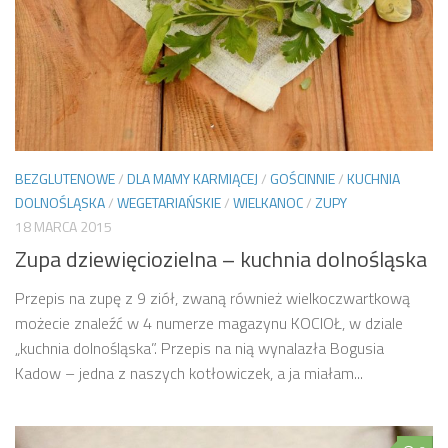
BEZGLUTENOWE
/
DLA MAMY KARMIĄCEJ
/
GOŚCINNIE
/
KUCHNIA
DOLNOŚLĄSKA
/
WEGETARIAŃSKIE
/
WIELKANOC
/
ZUPY
18 MARCA 2015
Zupa dziewięciozielna – kuchnia dolnośląska
Przepis na zupę z 9 ziół, zwaną również wielkoczwartkową
możecie znaleźć w 4 numerze magazynu KOCIOŁ, w dziale
„kuchnia dolnośląska”. Przepis na nią wynalazła Bogusia
Kadow – jedna z naszych kotłowiczek, a ja miałam...