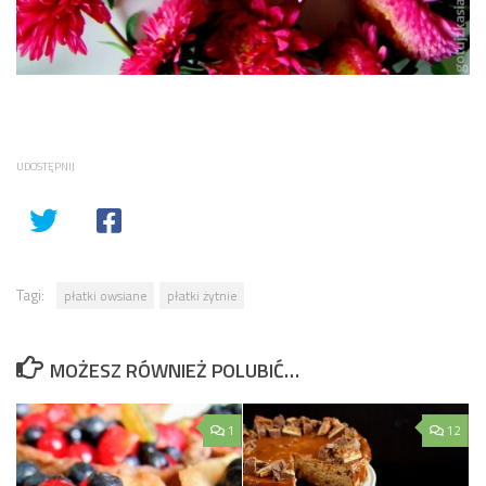
UDOSTĘPNIJ
Tagi:
płatki owsiane
płatki żytnie
MOŻESZ RÓWNIEŻ POLUBIĆ…
1
12