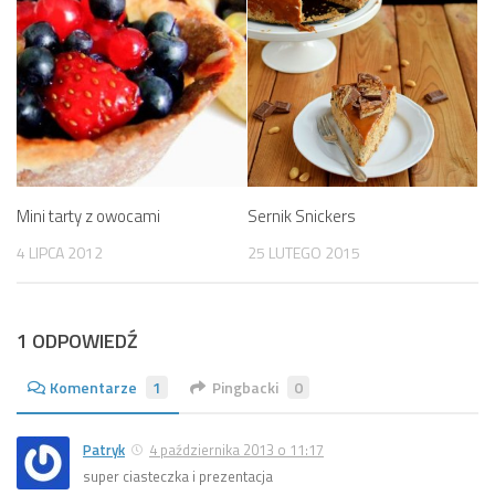
Mini tarty z owocami
Sernik Snickers
4 LIPCA 2012
25 LUTEGO 2015
1 ODPOWIEDŹ
Komentarze
1
Pingbacki
0
Patryk
4 października 2013 o 11:17
super ciasteczka i prezentacja