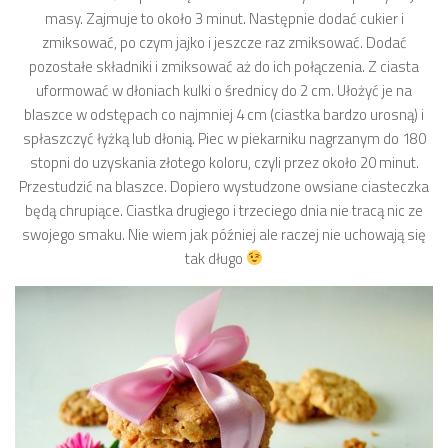
masy. Zajmuje to około 3 minut. Następnie dodać cukier i
zmiksować, po czym jajko i jeszcze raz zmiksować. Dodać
pozostałe składniki i zmiksować aż do ich połączenia. Z ciasta
uformować w dłoniach kulki o średnicy do 2 cm. Ułożyć je na
blaszce w odstępach co najmniej 4 cm (ciastka bardzo urosną) i
spłaszczyć łyżką lub dłonią. Piec w piekarniku nagrzanym do 180
stopni do uzyskania złotego koloru, czyli przez około 20 minut.
Przestudzić na blaszce. Dopiero wystudzone owsiane ciasteczka
będą chrupiące. Ciastka drugiego i trzeciego dnia nie tracą nic ze
swojego smaku. Nie wiem jak później ale raczej nie uchowają się
tak długo