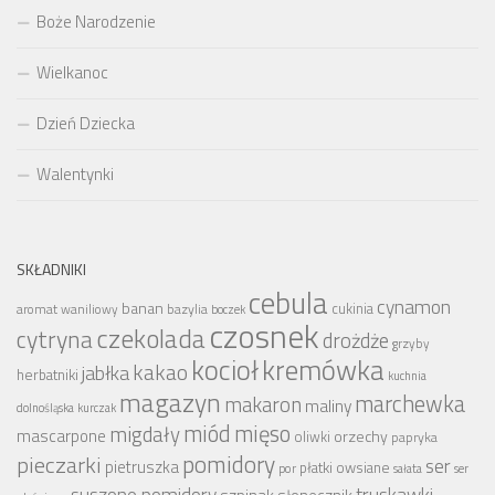
Boże Narodzenie
Wielkanoc
Dzień Dziecka
Walentynki
SKŁADNIKI
cebula
cynamon
banan
bazylia
cukinia
aromat waniliowy
boczek
czosnek
czekolada
cytryna
drożdże
grzyby
kocioł
kremówka
kakao
jabłka
herbatniki
kuchnia
magazyn
marchewka
makaron
maliny
dolnośląska
kurczak
miód
mięso
migdały
mascarpone
orzechy
oliwki
papryka
pomidory
pieczarki
ser
pietruszka
płatki owsiane
por
sałata
ser
suszone pomidory
truskawki