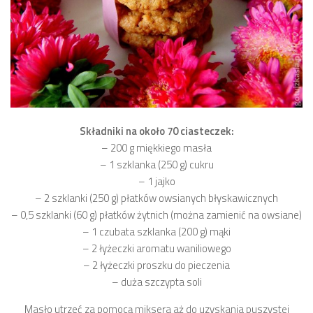
Składniki na około 70 ciasteczek:
– 200 g miękkiego masła
– 1 szklanka (250 g) cukru
– 1 jajko
– 2 szklanki (250 g) płatków owsianych błyskawicznych
– 0,5 szklanki (60 g) płatków żytnich (można zamienić na owsiane)
– 1 czubata szklanka (200 g) mąki
– 2 łyżeczki aromatu waniliowego
– 2 łyżeczki proszku do pieczenia
– duża szczypta soli
Masło utrzeć za pomocą miksera aż do uzyskania puszystej