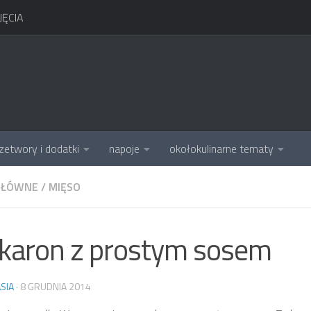
ĘCIA
zetwory i dodatki
napoje
okołokulinarne tematy
GŁÓWNE
/
MIĘSO
karon z prostym sosem
SIA
·
8 GRUDNIA 2014