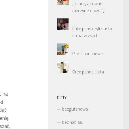
Jak przygotować
rozczyn z drożdży
Cake pops czyli ciasto
na patyczkach
Placki bananowe
Oreo panna cotta
ć na
DIETY
ki
bezglutenowa
odać
enią.
bez nabiału
szać,