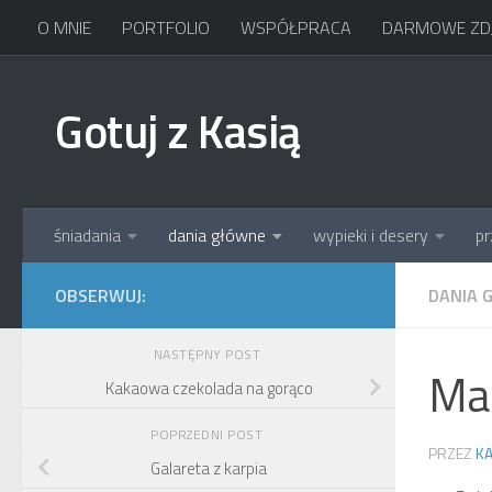
O MNIE
PORTFOLIO
WSPÓŁPRACA
DARMOWE ZDJ
Skip to content
Gotuj z Kasią
śniadania
dania główne
wypieki i desery
pr
OBSERWUJ:
DANIA 
NASTĘPNY POST
Ma
Kakaowa czekolada na gorąco
POPRZEDNI POST
PRZEZ
KA
Galareta z karpia