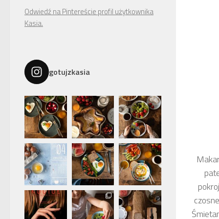
Odwiedź na Pintereście profil użytkownika
Kasia.
gotujzkasia
Makar
pate
pokro
czosnek
Śmietan