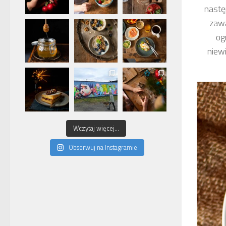
nastę
zawa
og
niewi
Wczytaj więcej...
Obserwuj na Instagramie