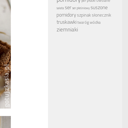
płatki owsiane
por
ser
suszone
sałata
ser pleśniowy
pomidory
szpinak
słonecznik
truskawki
wódka
twaróg
ziemniaki