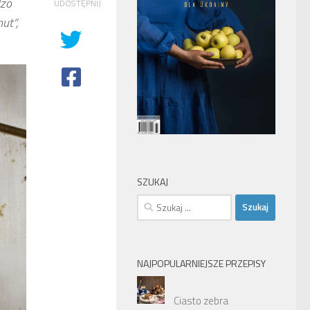
dzo
UDOSTĘPNIJ
ut”,
SZUKAJ
Szukaj:
NAJPOPULARNIEJSZE PRZEPISY
Ciasto zebra