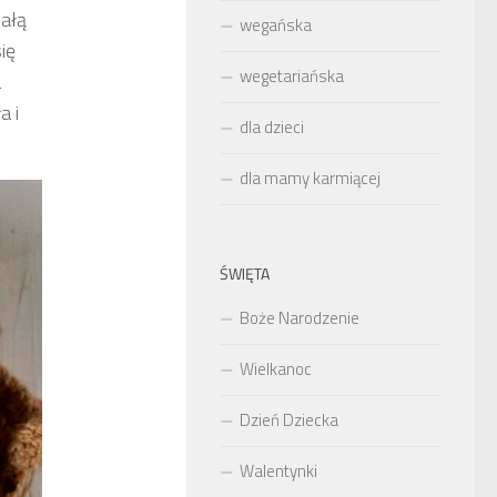
całą
wegańska
ię
wegetariańska
a
a i
dla dzieci
dla mamy karmiącej
ŚWIĘTA
Boże Narodzenie
Wielkanoc
Dzień Dziecka
Walentynki