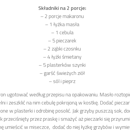
Składniki na 2 porcje:
– 2 porcje makaronu
– 1 łyżka masła
– 1 cebula
– 5 pieczarek
– 2 ząbki czosnku
– 4 łyżki śmietany
– 5 plasterków szynki
– garść świeżych ziół
– sól i pieprz
on ugotować według przepisu na opakowaniu. Masło roztopi
lni i zeszklić na nim cebulę pokrojoną w kostkę. Dodać pieczar
jone w plasterki i odrobinę posolić. Jak grzyby puszczą sok, d
 przeciśnięty przez praskę i smażyć aż pieczarki się przyrumi
ę umieścić w miseczce, dodać do niej łyżkę grzybów i wymie