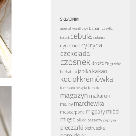
SKŁADNIKI
banan
bazylia
aromat waniliowy
cebula
cukinia
boczek
cytryna
cynamon
czekolada
czosnek
drożdże
grzyby
kakao
jabłka
herbatniki
kocioł
kremówka
kuchnia dolnośląska
kurczak
magazyn
makaron
marchewka
maliny
miód
migdały
mascarpone
mięso
orzechy
oliwki
papryka
pieczarki
pietruszka
pomidory