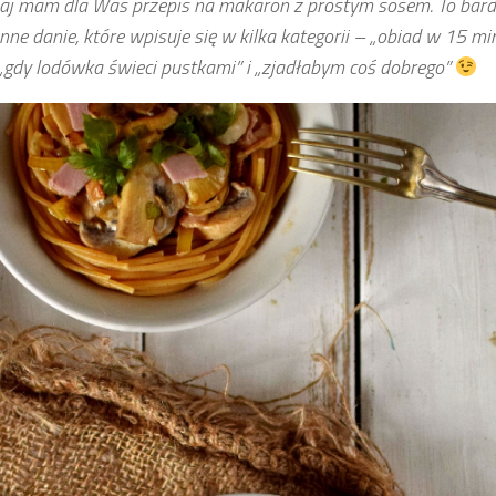
iaj mam dla Was przepis na makaron z prostym sosem. To bar
nne danie, które wpisuje się w kilka kategorii – „obiad w 15 min
„gdy lodówka świeci pustkami” i „zjadłabym coś dobrego”