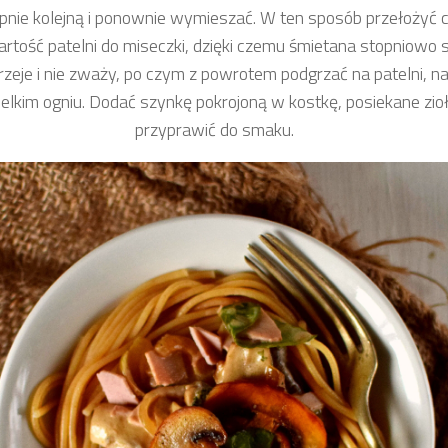
pnie kolejną i ponownie wymieszać. W ten sposób przełożyć 
rtość patelni do miseczki, dzięki czemu śmietana stopniowo s
rzeje i nie zważy, po czym z powrotem podgrzać na patelni, n
elkim ogniu. Dodać szynkę pokrojoną w kostkę, posiekane zioł
przyprawić do smaku.