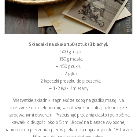
Składniki na około 150 sztuk (3 blachy):
– 500 g mąki
– 150 g masła
– 150 g cukru
– 2 jajka
– 2 łyżeczki proszku do pieczenia
– 1-2 łyżki śmietany
Wszystkie składniki zagnieść ze sobą na gładką masę. Na
maszynkę do mielenia mięsa nałożyć specjalną, nakładkę z 3
karbowanymi otworami. Przecisnąć przez nią ciasto i pokroić na
kawałki o długości około 5 cm. Ułożyć na blaszce wyłożonej
papierem do pieczenia i piec w piekarniku nagrzanym do 180 przez
15 minut, do uzyskania złotego koloru.