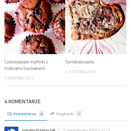
Czekoladowe muffinki z
Sernikobrownie
malinami i borówkami
6 STYCZNIA 2013
7 SIERPNIA 2012
4 KOMENTARZE
Komentarze
4
Pingbacki
0
Justyna Grzeszczak
12 października 2019 o 21:13