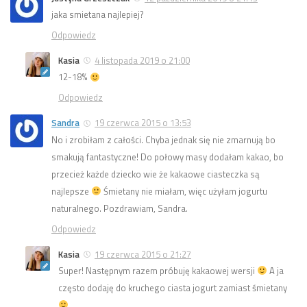
jaka smietana najlepiej?
Odpowiedz
Kasia
4 listopada 2019 o 21:00
12-18%
Odpowiedz
Sandra
19 czerwca 2015 o 13:53
No i zrobiłam z całości. Chyba jednak się nie zmarnują bo
smakują fantastyczne! Do połowy masy dodałam kakao, bo
przecież każde dziecko wie że kakaowe ciasteczka są
najlepsze
Śmietany nie miałam, więc użyłam jogurtu
naturalnego. Pozdrawiam, Sandra.
Odpowiedz
Kasia
19 czerwca 2015 o 21:27
Super! Następnym razem próbuję kakaowej wersji
A ja
często dodaję do kruchego ciasta jogurt zamiast śmietany