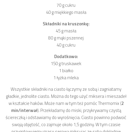
70 g cukru
40 g miękkiego masła
Składniki na kruszonkę:
45 g masła
80 g mąki pszennej
40 g cukru
Dodatkowo:
150 g truskawek
1 białko
1 łyżka mleka
Wszystkie składniki na ciasto łączymy ze sobą i zagniatamy
gładkie, jednolite ciasto. Można do tego użyć miksera i mieszadeł
w kształcie haków. Może nam w tym też pomóc Thermomix (
2
min/interwał
). Przekładamy do miski, przykrywamy czystą
ściereczką i odstawiamy do wyrośnięcia. Ciasto powinno podwoić
swoją objętość, co zajmuje około 1,5 godziny. W tym czasie
przygotowujemy masę serową miksując ze sobą dokładnie