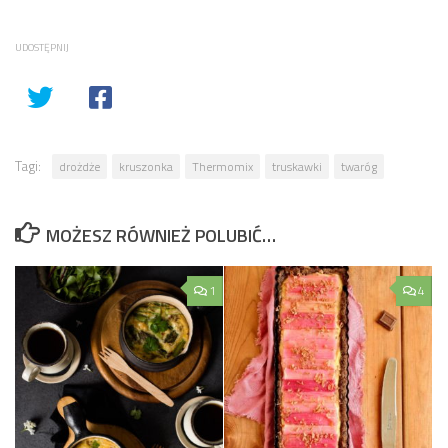
UDOSTĘPNIJ
Tagi:
drożdże
kruszonka
Thermomix
truskawki
twaróg
MOŻESZ RÓWNIEŻ POLUBIĆ…
1
4