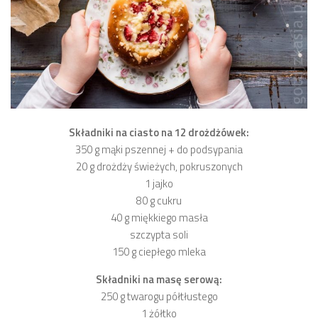
Składniki na ciasto na 12 drożdżówek:
350 g mąki pszennej + do podsypania
20 g drożdży świeżych, pokruszonych
1 jajko
80 g cukru
40 g miękkiego masła
szczypta soli
150 g ciepłego mleka
Składniki na masę serową:
250 g twarogu półtłustego
1 żółtko