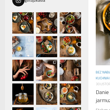
gotujzkasia
BEZ NAB
KUCHNIA
30 LISTO
Danie
jarmu
Stałym d