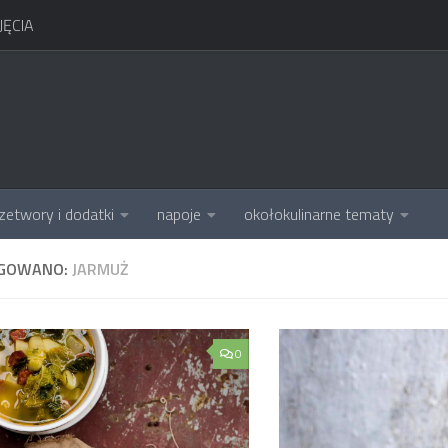
ĘCIA
zetwory i dodatki
napoje
okołokulinarne tematy
GOWANO:
JARMUŻ
0