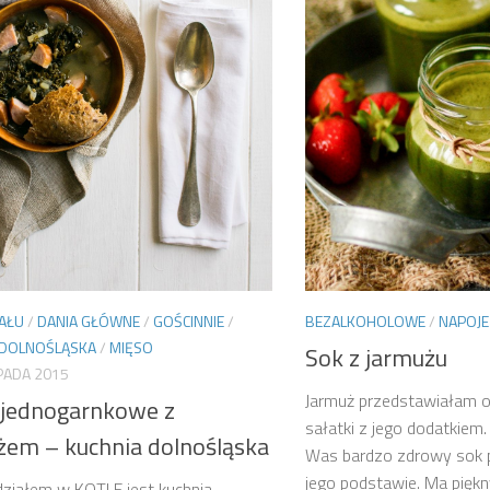
BEZALKOHOLOWE
/
NAPOJE
IAŁU
/
DANIA GŁÓWNE
/
GOŚCINNIE
/
 DOLNOŚLĄSKA
/
MIĘSO
Sok z jarmużu
PADA 2015
Jarmuż przedstawiałam os
 jednogarnkowe z
sałatki z jego dodatkiem.
żem – kuchnia dolnośląska
Was bardzo zdrowy sok 
jego podstawie. Ma piękny
ziałem w KOTLE jest kuchnia