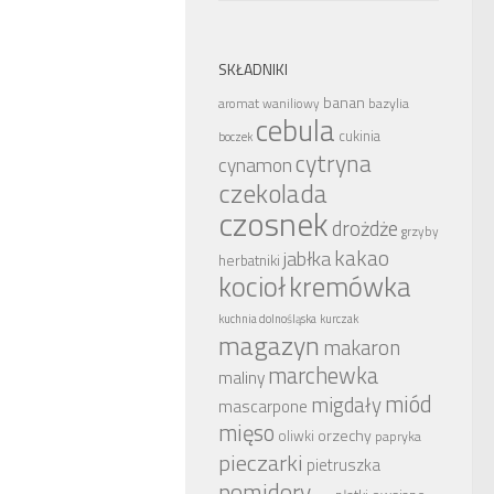
SKŁADNIKI
banan
bazylia
aromat waniliowy
cebula
cukinia
boczek
cytryna
cynamon
czekolada
czosnek
drożdże
grzyby
kakao
jabłka
herbatniki
kocioł
kremówka
kuchnia dolnośląska
kurczak
magazyn
makaron
marchewka
maliny
miód
migdały
mascarpone
mięso
orzechy
oliwki
papryka
pieczarki
pietruszka
pomidory