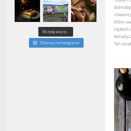
dolnośl
otwiera 
które uw
ciężkich
Wczytaj więcej...
klimatycz
Obserwuj na Instagramie
Ten dział 