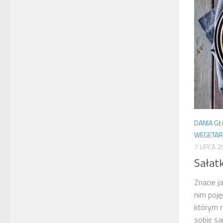
DANIA G
WEGETAR
7 LIPCA 
Sałat
Znacie j
nim poję
którym n
sobie sa