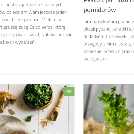
zji pesto z jarmużu i suszonych
pomidorów
ów obiecałam Wam jeszcze jeden
z dodatkiem jarmużu. Miałam na
Jarmuż odkryłam ponad 2
rtugalską zupę Caldo Verde, którą
okazji pysznej sałatki i
ię przy okazji świąt, ślubów, urodzin i
dodatkiem truskawek i jab
ażnych wydarzeń....
przygody z nim niestety j
smaczne, przez co zraził
warzywa na...
0