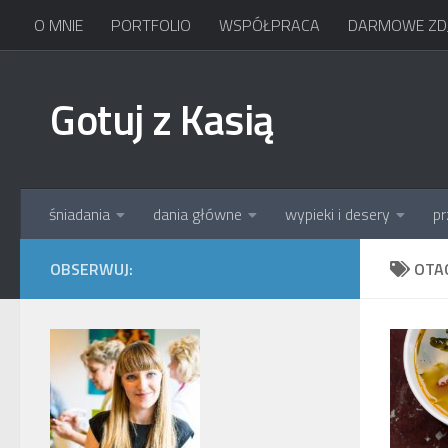
O MNIE
PORTFOLIO
WSPÓŁPRACA
DARMOWE ZDJ
Skip to content
Gotuj z Kasią
śniadania
dania główne
wypieki i desery
pr
OBSERWUJ:
OTA