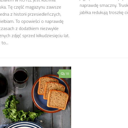
naprawdę smaczny. Trusk
ąska. Tę część magazynu zawsze
jabłka redukują troszkę ci
jedna z historii przesiedleńczych,
ielbiam. To opowieści o naprawdę
 czasach z dodatkiem niezwykle
nych zdjęć sprzed kilkudziesięciu lat.
to...
18