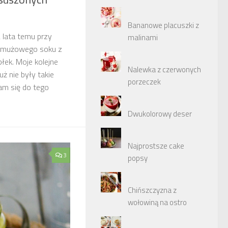
Bananowe placuszki z
 lata temu przy
malinami
 jarmużowego soku z
łek. Moje kolejne
Nalewka z czerwonych
uż nie były takie
porzeczek
am się do tego
Dwukolorowy deser
Najprostsze cake
3
popsy
Chińszczyzna z
wołowiną na ostro