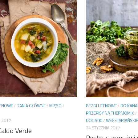
BEZGLUTENOWE
/
DO KANA
TENOWE
/
DANIA GŁÓWNE
/
MIĘSO
/
PRZEPISY NA THERMOMIX
/
DODATKI
/
WEGETARIAŃSKIE
 2017
24 STYCZNIA 2017
Caldo Verde
Pesto z jarmużu i