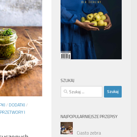
SZUKAJ
Szukaj:
PKI
/
DODATKI
/
PRZETWORY I
NAJPOPULARNIEJSZE PRZEPISY
Ciasto zebra
 suszonych