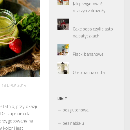
Jak przygotować
rozczyn z drożdży
Cake pops czyli ciasto
na patyczkach
Placki bananowe
Oreo panna cotta
13 LIPCA 2014
DIETY
tatnio, przy okazji
bezglutenowa
 Dzisiaj mam dla
przygotowany na
bez nabiału
 kolor i jest