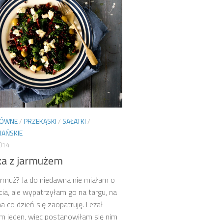
ŁÓWNE
/
PRZEKĄSKI
/
SAŁATKI
/
IAŃSKIE
2014
ka z jarmużem
armuż? Ja do niedawna nie miałam o
cia, ale wypatrzyłam go na targu, na
a co dzień się zaopatruję. Leżał
m jeden, więc postanowiłam się nim