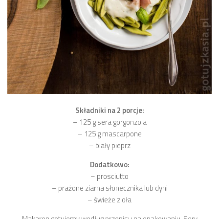
Składniki na 2 porcje:
– 125 g sera gorgonzola
– 125 g mascarpone
– biały pieprz
Dodatkowo:
– prosciutto
– prażone ziarna słonecznika lub dyni
– świeże zioła
Makaron gotujemy według przepisu na opakowaniu. Sery