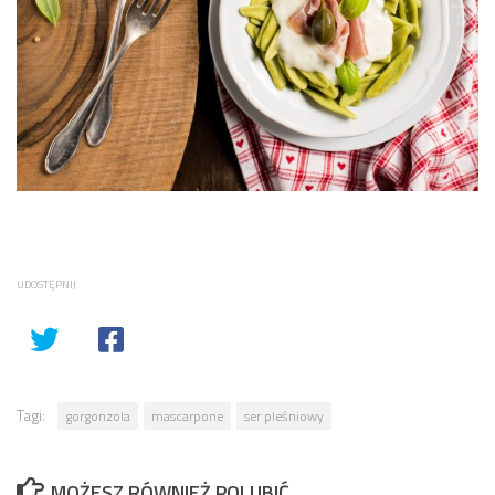
UDOSTĘPNIJ
Tagi:
gorgonzola
mascarpone
ser pleśniowy
MOŻESZ RÓWNIEŻ POLUBIĆ…