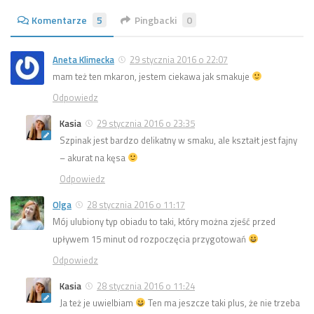
Komentarze
5
Pingbacki
0
Aneta Klimecka
29 stycznia 2016 o 22:07
mam też ten mkaron, jestem ciekawa jak smakuje
Odpowiedz
Kasia
29 stycznia 2016 o 23:35
Szpinak jest bardzo delikatny w smaku, ale kształt jest fajny
– akurat na kęsa
Odpowiedz
Olga
28 stycznia 2016 o 11:17
Mój ulubiony typ obiadu to taki, który można zjeść przed
upływem 15 minut od rozpoczęcia przygotowań
Odpowiedz
Kasia
28 stycznia 2016 o 11:24
Ja też je uwielbiam
Ten ma jeszcze taki plus, że nie trzeba