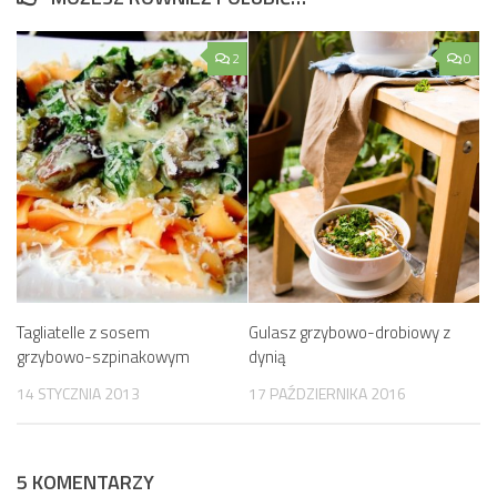
2
0
Tagliatelle z sosem
Gulasz grzybowo-drobiowy z
grzybowo-szpinakowym
dynią
14 STYCZNIA 2013
17 PAŹDZIERNIKA 2016
5 KOMENTARZY