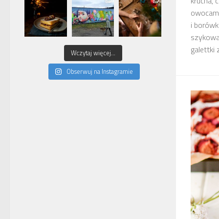
krucha, 
owocami.
i borówk
szykował
galettki z
Wczytaj więcej...
Obserwuj na Instagramie