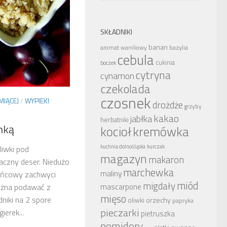
SKŁADNIKI
banan
bazylia
aromat waniliowy
cebula
cukinia
boczek
cytryna
cynamon
czekolada
czosnek
MIĄCEJ
/
WYPIEKI
drożdże
grzyby
kakao
jabłka
herbatniki
nką
kocioł
kremówka
kuchnia dolnośląska
kurczak
liwki pod
magazyn
makaron
aczny deser. Niedużo
marchewka
maliny
końcowy zachwyci
miód
migdały
mascarpone
Można podawać z
mięso
niki na 2 spore
orzechy
oliwki
papryka
pieczarki
ierek...
pietruszka
pomidory