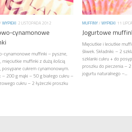
/
WYPIEKI
2 LISTOPADA 2012
MUFFINY
/
WYPIEKI
11 LIPC
kowo-cynamonowe
Jogurtowe muffink
nki
Mięciutkie i leciutkie muf
śliwek. Składniki: – 2 szk
o-cynamonowe muffinki – pyszne,
szklanki cukru + do posyp
, mięciutkie muffinki z dużą ilością
proszku do pieczenia – 2 
 posypane cukrem cynamonowym.
jogurtu naturalnego –...
i: – 200 g mąki – 50 g białego cukru –
zowego cukru – 2 łyżeczki proszku