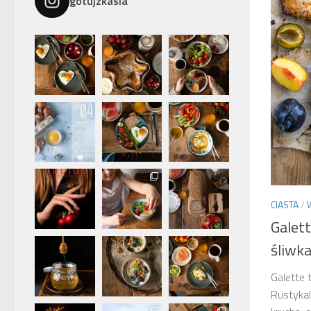
gotujzkasia
CIASTA
/
Galett
śliwk
Galette 
Rustykal