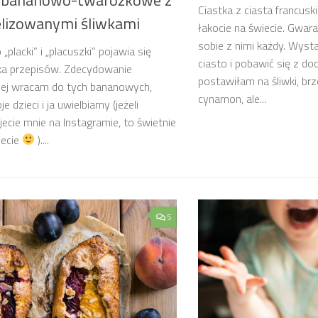
Ciastka z ciasta francusk
lizowanymi śliwkami
łakocie na świecie. Gwara
sobie z nimi każdy. Wyst
„placki” i „placuszki” pojawia się
ciasto i pobawić się z do
lka przepisów. Zdecydowanie
postawiłam na śliwki, brzo
iej wracam do tych bananowych,
cynamon, ale...
e dzieci i ja uwielbiamy (jeżeli
ecie mnie na Instagramie, to świetnie
iecie
)....
5