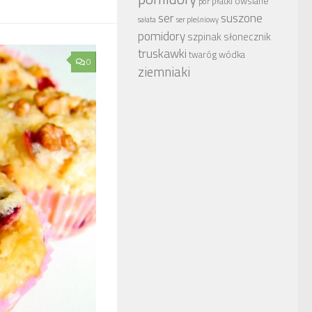
płatki owsiane
por
ser
suszone
sałata
ser pleśniowy
pomidory
szpinak
słonecznik
truskawki
wódka
twaróg
0
ziemniaki