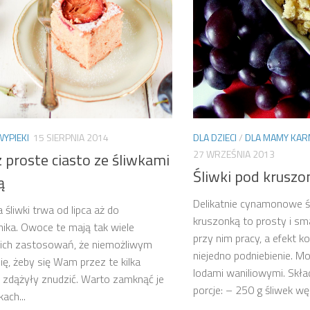
DLA DZIECI
/
DLA MAMY KAR
WYPIEKI
15 SIERPNIA 2014
27 WRZEŚNIA 2013
 proste ciasto ze śliwkami
Śliwki pod kruszo
ą
Delikatnie cynamonowe ś
 śliwki trwa od lipca aż do
kruszonką to prosty i sm
nika. Owoce te mają tak wiele
przy nim pracy, a efekt 
kich zastosowań, że niemożliwym
niejedno podniebienie. 
ię, żeby się Wam przez te kilka
lodami waniliowymi. Skład
 zdążyły znudzić. Warto zamknąć je
porcje: – 250 g śliwek węg
ach...