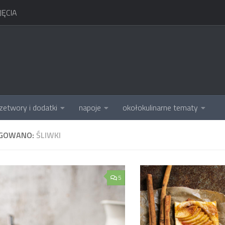
ĘCIA
zetwory i dodatki
napoje
okołokulinarne tematy
GOWANO:
ŚLIWKI
5