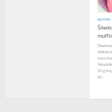
MUFFINY
Śliw
muffi
Śliwkow
delikatne
owoców,
Składnik
50 g brą
do...