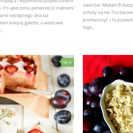
chrupiąca i wypełniona podpieczonymi
owoców. Miałam 8 dużych
 Po upieczeniu pierwszej (z malinami
ochoty na nie. Postanowi
ami) następnego dnia już
przetworzyć. I tu pojawił
am kolejną galette, a właściwie
tego...
...
10