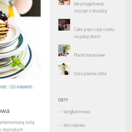
Jak przygotować
rozczyn z drożdży
Cake pops czyli ciasto
na patyczkach
Placki bananowe
Oreo panna cotta
OWE
/
DO KANAPKI
/
DIETY
owa
bezglutenowa
kardamonową nutą
bez nabiału
o dojrzałych