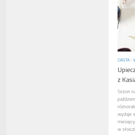
CIASTA
/
Upiecz
z Kasi
Sezon na
paździer
różnora
wydaje s
miesięcy
w słoiczk