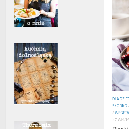
DLA DZIEC
SŁODKO
/
WEGETA
27 WRZE
Plack