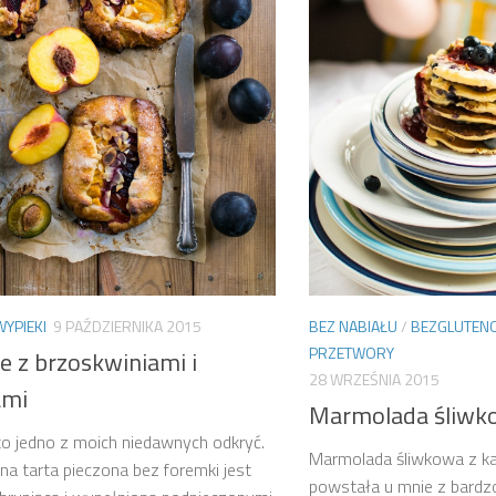
WYPIEKI
9 PAŹDZIERNIKA 2015
BEZ NABIAŁU
/
BEZGLUTEN
PRZETWORY
e z brzoskwiniami i
28 WRZEŚNIA 2015
ami
Marmolada śliwk
to jedno z moich niedawnych odkryć.
Marmolada śliwkowa z 
na tarta pieczona bez foremki jest
powstała u mnie z bardz