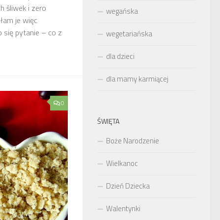
 śliwek i zero
wegańska
łam je więc
o się pytanie – co z
wegetariańska
dla dzieci
dla mamy karmiącej
0
ŚWIĘTA
Boże Narodzenie
Wielkanoc
Dzień Dziecka
Walentynki