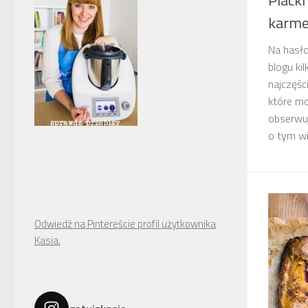
karme
Na hasło 
blogu ki
najczęśc
które moj
obserwuj
o tym w
Odwiedź na Pintereście profil użytkownika
Kasia.