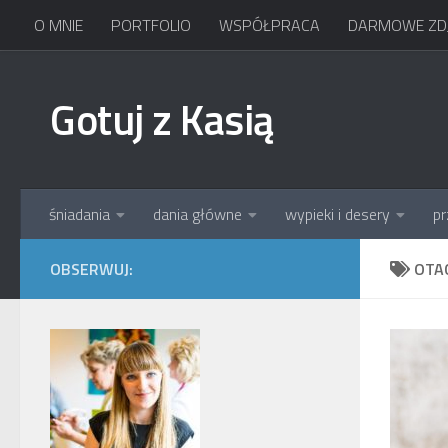
O MNIE
PORTFOLIO
WSPÓŁPRACA
DARMOWE ZDJ
Skip to content
Gotuj z Kasią
śniadania
dania główne
wypieki i desery
pr
OBSERWUJ:
OTA