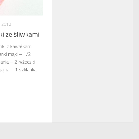
A 2012
i ze śliwkami
finki z kawałkami
lanki mąki – 1/2
ania – 2 łyżeczki
jajka – 1 szklanka