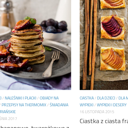
CIASTKA
/
DLA DZIECI
/
DLA 
I
/
NALEŚNIKI I PLACKI
/
OBIADY NA
WYPIEKI
/
WYPIEKI I DESERY
/
PRZEPISY NA THERMOMIX
/
ŚNIADANIA
16 LISTOPADA 2015
RIAŃSKIE
ŚNIA 2017
Ciastka z ciasta f
i bananowo-twarożkowe z