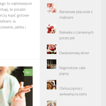
iego to najłatwiejsze
ntuję, że poradzi
Bananowe placuszki z
arczy kupić gotowe
malinami
datkami. Ja
skwinie, jabłka i
Nalewka z czerwonych
porzeczek
Dwukolorowy deser
Najprostsze cake
2
popsy
Chińszczyzna z
wołowiną na ostro