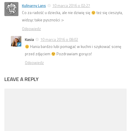
Kulinarny Lans
10 marca 2016 o 02:27
Co za radość u dziecka, ale nie dziwię się
też się cieszyła,
widząc takie pyszności :>
Odpowiedz
Kasia
10 marca 2016 o 08:02
Hania bardzo lubi pomagać w kuchni i szykować scenę
przed zdjęciem
Pozdrawiam gorąco!
Odpowiedz
LEAVE A REPLY