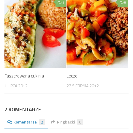
1
8
Faszerowana cukinia
Leczo
1 LIPCA 2012
22 SIERPNIA 2012
2 KOMENTARZE
Komentarze
2
Pingbacki
0