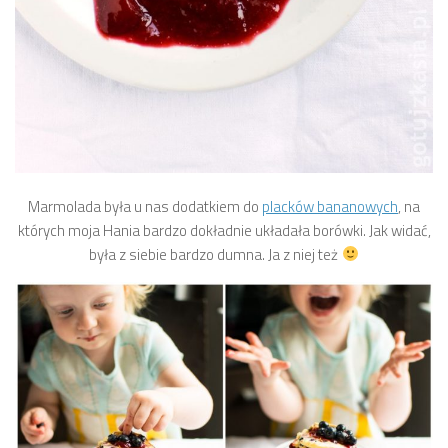
Marmolada była u nas dodatkiem do
placków bananowych
, na
których moja Hania bardzo dokładnie układała borówki. Jak widać,
była z siebie bardzo dumna. Ja z niej też