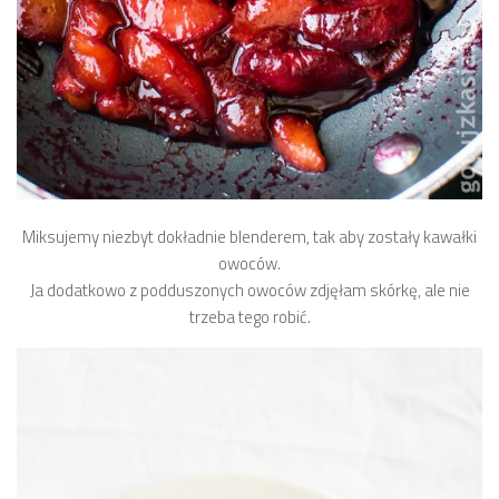
Miksujemy niezbyt dokładnie blenderem, tak aby zostały kawałki
owoców.
Ja dodatkowo z podduszonych owoców zdjęłam skórkę, ale nie
trzeba tego robić.