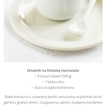
Składniki na filiżankę marmolady:
– 8 dużych śliwek (500 g)
– 1 łyżka cukru
– duża szczypta kardamonu
Śliwki kroimy na 4, usuwamy pestki i wrzucamy na patelnię lub do
garnka z grubym dnem. Zasypujemy cukrem, dodajemy kardamon